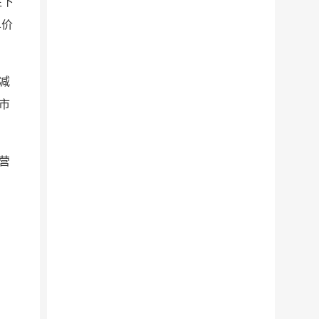
往下
单价
减
市
营