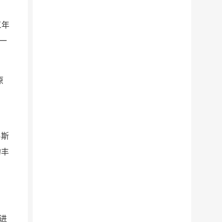
三年
一
原
易斯
的丰
进