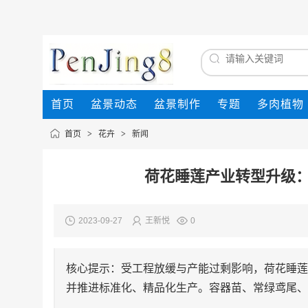
首页
盆景动态
盆景制作
专题
多肉植物
首页
>
花卉
>
新闻
荷花睡莲产业转型升级
2023-09-27
王新悦
0
核心提示：受工程放缓与产能过剩影响，荷花睡莲
并推进标准化、精品化生产。容器苗、常绿鸢尾、