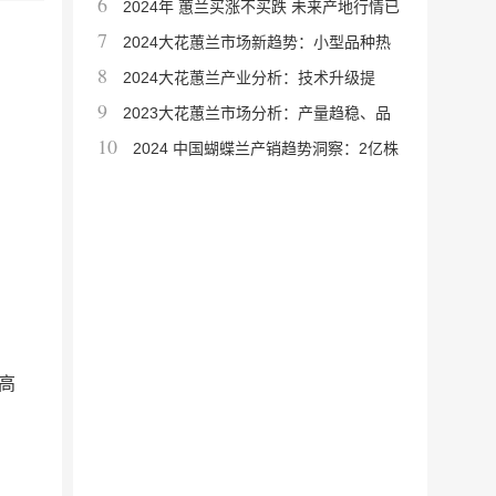
6
主流，出口越南超百万盆
2024年 蕙兰买涨不买跌 未来产地行情已
7
成定势
2024大花蕙兰市场新趋势：小型品种热
8
销、切花量翻倍、上市时间提前
2024大花蕙兰产业分析：技术升级提
9
效，种苗短缺与市场乱象成隐忧
2023大花蕙兰市场分析：产量趋稳、品
10
质两极分化，云南占全国95%
2024 中国蝴蝶兰产销趋势洞察：2亿株
种苗新高下的电商下沉与市场扩容
高