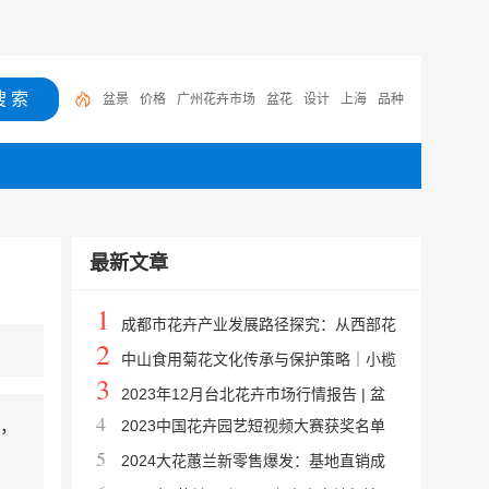
盆景
价格
广州花卉市场
盆花
设计
上海
品种
高档
松
植物
最新文章
1
成都市花卉产业发展路径探究：从西部花
2
园到公园城市绿色引擎
中山食用菊花文化传承与保护策略｜小榄
3
菊花宴、非遗保护与品牌建设
2023年12月台北花卉市场行情报告 | 盆
4
，
2023中国花卉园艺短视频大赛获奖名单
花均价涨5.7% 切花跌12.4%
5
揭晓 | 四大类别一等奖作品赏析
2024大花蕙兰新零售爆发：基地直销成