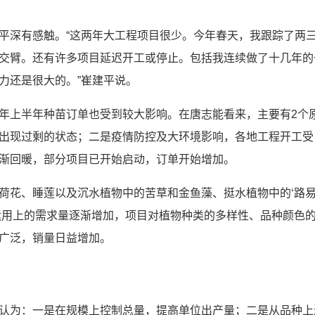
平深有感触。“这两年大工程项目很少。今年春天，我跟踪了两
交臂。还有许多项目延迟开工或停止。包括我连续做了十几年的
力还是很大的。”崔建平说。
年上半年种苗订单也受到较大影响。在唐志能看来，主要有2个
出现过剩的状态；二是疫情防控及大环境影响，各地工程开工受
渐回暖，部分项目已开始启动，订单开始增加。
荷花、睡莲以及沉水植物中的苦草和金鱼藻、挺水植物中的‘路
运用上的需求量逐渐增加，项目对植物种类的多样性、品种颜色
广泛，销量日益增加。
认为：一是在规模上控制总量，提高单位出产量；二是从品种上