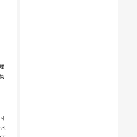
理
物
国
研水