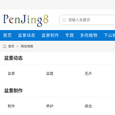
首页
盆景动态
盆景制作
专题
多肉植物
下山
首页
>
网站地图
盆景动态
盆景
盆栽
花卉
盆景制作
制作
养护
病虫