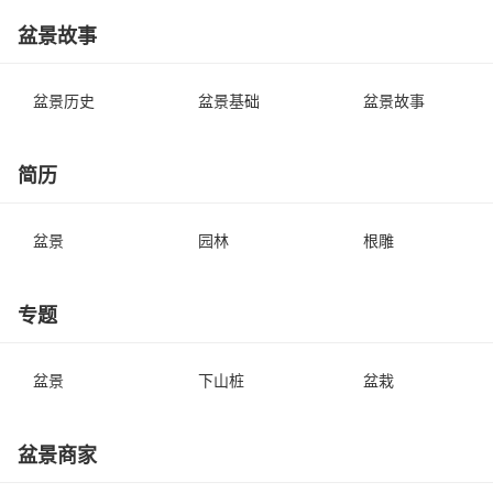
盆景故事
盆景历史
盆景基础
盆景故事
简历
盆景
园林
根雕
专题
盆景
下山桩
盆栽
盆景商家