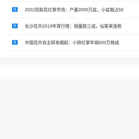
2022凤梨花红掌市场：产量2000万盆，小盆栽占50
图
长沙花卉2019年宵行情：销量跌三成，仙客来涨势
图
中国花卉自主研发崛起：小娇红掌年销500万株成
图