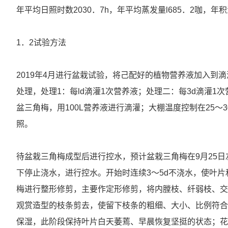
年平均日照时数2030．7h，年平均蒸发量l685．2咖，年积温
1．2试验方法
2019年4月进行盆栽试验，将己配好的植物营养液加入到
处理，处理1：每ld滴灌1次营养液；处理二：每3d滴灌1次
盆三角梅，用100L营养液进行滴灌；大棚温度控制在25～
照。
待盆栽三角梅成型后进行控水，预计盆栽三角梅在9月25日
下停止浇水，进行控水。开始时连续3～5d不浇水，使叶片
梅进行整形修剪，主要作定形修剪，将内膛枝、纤弱枝、交
观赏造型的枝条剪去，使留下枝条的粗细、大小、比例符合
保湿，此阶段保持叶片白天萎蔫、早晨恢复坚挺的状态；花