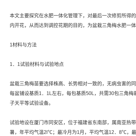
本文主要探究在水肥一体化管理下，对最后一次修剪所得的
内开花，从而达到调控花期的目的，为盆栽三角梅水肥一体
1材料与方法
1．1试验材料与试验地点
盆栽三角梅苗要选择株高、长势相对一致的，无病虫害的同安
每盆铺设基质1．1L左右，每包基质50L，共需30包三
子天平等试验设备。
试验地设在厦门市同安区，位于福建省东南部，属南亚热带海洋性
暑，年平均气温2l℃；最冷月为1月，平均气温12．8℃，最热月