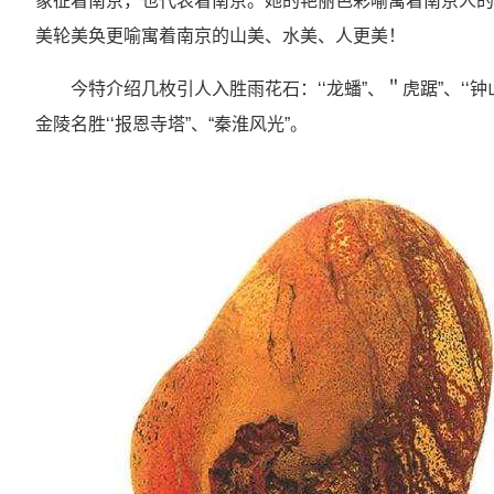
象征着南京，也代表着南京。她的艳丽色彩喻寓着南京人的
美轮美奂更喻寓着南京的山美、水美、人更美！
今特介绍几枚引人入胜雨花石：‘‘龙蟠”、＂虎踞”、‘‘钟
金陵名胜‘‘报恩寺塔”、“秦淮风光”。