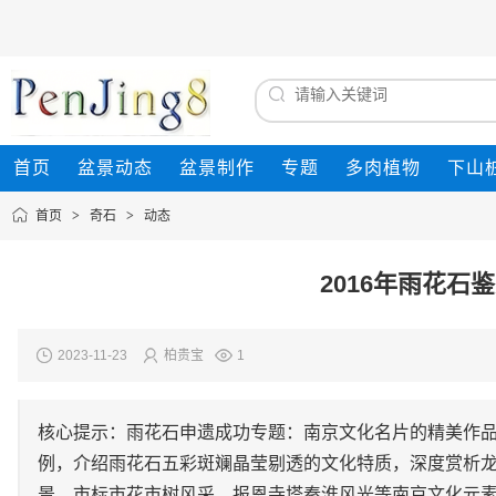
首页
盆景动态
盆景制作
专题
多肉植物
下山
首页
>
奇石
>
动态
2016年雨花石
2023-11-23
柏贵宝
1
核心提示：雨花石申遗成功专题：南京文化名片的精美作品
例，介绍雨花石五彩斑斓晶莹剔透的文化特质，深度赏析
景、市标市花市树风采、报恩寺塔秦淮风光等南京文化元