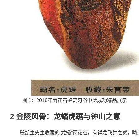
图 1：2016年雨花石鉴赏习俗申遗成功精品展示
2 金陵风骨：龙蟠虎踞与钟山之意
殷凯生先生收藏的“龙蟠”雨花石，有祥龙飞舞之感，喻