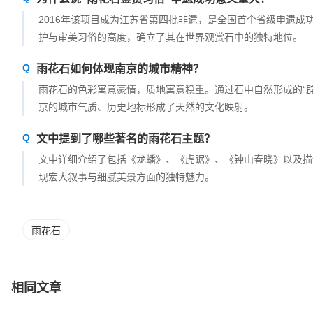
2016年该项目成为江苏省第四批非遗，是全国首个省级申遗
护与审美习俗的高度，确立了其在世界观赏石中的独特地位。
雨花石如何体现南京的城市精神？
雨花石的色彩寓意豪情，质地寓意稳重。通过石中自然形成的“辟
京的城市气质、历史地标形成了天然的文化映射。
文中提到了哪些著名的雨花石主题？
文中详细介绍了包括《龙蟠》、《虎踞》、《钟山春晓》以及描
现宏大叙事与细腻美景方面的独特魅力。
雨花石
相同文章