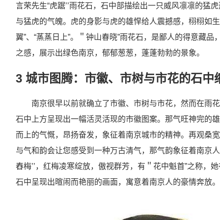
言荣先生“虎踞’’雨花石，石中部描绘出一只威风凛凛的猛
与猛虎的气魄。虎的身影与虎的雄悍给人震撼感，栩栩如生
翼”、“蒸蒸日上”。＂钟山春晓”雨花石，是鄙人的得意藏
之感，展示出绿色南京，郁郁葱葱，蓬蓬勃勃的景象。
3 城市图腾：市徽、市树与市花的石中
南京很早以前就确立了市徽、市树与市花，然而在雨花
石中上方呈现出一幅活灵活现的市徽图案。那气旺神完的雄
而上的气慨，昂扬奋发，象征着南京城市的精神。再观桑宽
与气和韵会让您感受到一种万古清气，那气韵象征着南京人
舂梅’’，红梅凌寒绽放，傲视群芳，有＂花中魁首”之称，
石中呈现出暄闹而艳丽的画面，寓意着南京人的豪情奔放。