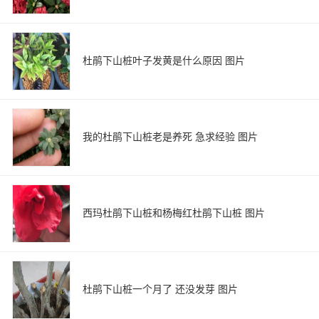
杜鹃下山桩叶子发黄是什么原因 图片
我的杜鹃下山桩老是养死 急求经验 图片
西玛杜鹃下山桩和杨梅红杜鹃下山桩 图片
杜鹃下山桩一个月了 还没发芽 图片