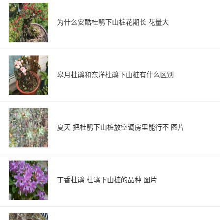
为什么安酷杜鹃下山桩花期长 花量大
皋月杜鹃和东洋杜鹃下山桩有什么区别
夏天 把杜鹃下山桩放空调房里能行不 图片
丁香杜鹃 杜鹃下山桩的品种 图片