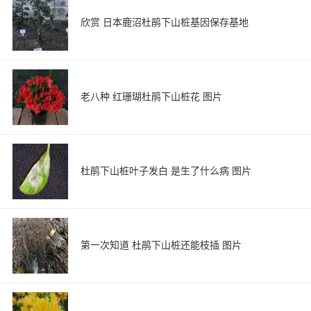
欣赏 日本鹿沼杜鹃下山桩基因保存基地
老八种 红珊瑚杜鹃下山桩花 图片
杜鹃下山桩叶子发白 是生了什么病 图片
第一次知道 杜鹃下山桩还能枝插 图片