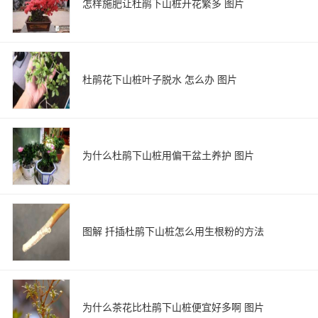
怎样施肥让杜鹃下山桩开花繁多 图片
杜鹃花下山桩叶子脱水 怎么办 图片
为什么杜鹃下山桩用偏干盆土养护 图片
图解 扦插杜鹃下山桩怎么用生根粉的方法
为什么茶花比杜鹃下山桩便宜好多啊 图片