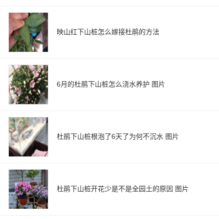
映山红下山桩怎么嫁接杜鹃的方法
6月的杜鹃下山桩怎么浇水养护 图片
杜鹃下山桩根泡了6天了为何不沉水 图片
杜鹃下山桩开花少是不是全园土的原因 图片