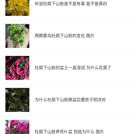
听说杜鹃下山桩是不是有毒 是不是真的
两颗雾岛杜鹃下山桩的变化 图片
杜鹃下山桩的盆土一直湿润 为什么花蔫了
为什么杜鹃下山桩换盆后要房子阴凉处
杜鹃下山桩养死N 盆 到底为什么 图片