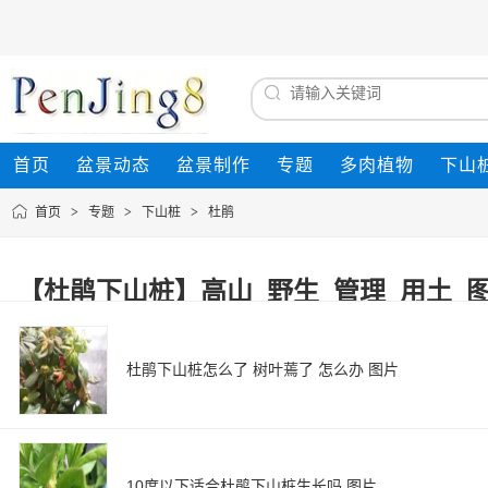
首页
盆景动态
盆景制作
专题
多肉植物
下山
首页
>
专题
>
下山桩
>
杜鹃
【杜鹃下山桩】高山_野生_管理_用土_图片大
杜鹃下山桩怎么了 树叶蔫了 怎么办 图片
10度以下适合杜鹃下山桩生长吗 图片