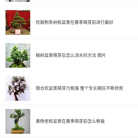
挖掘荆条树桩盆景在春季萌芽前进行最好
榕树盆景萌芽后怎么浇水的方法 图片
银合欢盆景萌芽力极强 整个生长期应不断修剪
黄杨老桩盆景在春季萌芽前怎么移栽