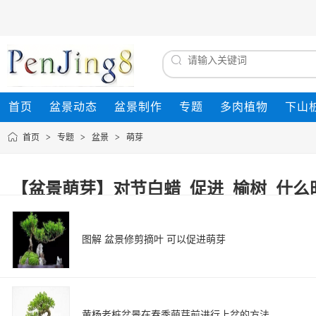
首页
盆景动态
盆景制作
专题
多肉植物
下山
首页
>
专题
>
盆景
>
萌芽
【盆景萌芽】对节白蜡_促进_榆树_什么时候_
图解 盆景修剪摘叶 可以促进萌芽
黄杨老桩盆景在春季萌芽前进行上盆的方法