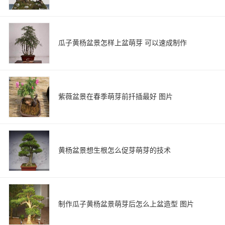
瓜子黄杨盆景怎样上盆萌芽 可以速成制作
紫薇盆景在春季萌芽前扦插最好 图片
黄杨盆景想生根怎么促芽萌芽的技术
制作瓜子黄杨盆景萌芽后怎么上盆造型 图片