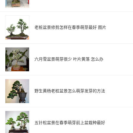
老桩盆景修剪怎样在春季萌芽最好 图片
六月雪盆景萌芽很少 叶片黄落 怎么办
野生黄杨老桩盆景怎么萌芽发芽的方法
五针松盆景在春季萌芽前上盆栽种最好