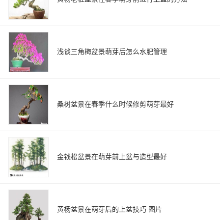
浅谈三角梅盆景萌芽后怎么水肥管理
桑树盆景在春季什么时候修剪萌芽最好
金钱松盆景在萌芽前上盆与造型最好
黄杨盆景在萌芽后的上盆技巧 图片