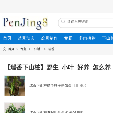
首页
盆景动态
盆景制作
专题
多肉植物
下山
首页
>
专题
>
下山桩
>
瑞香
【瑞香下山桩】野生_小叶_好养_怎么养_图片
瑞香下山桩这个样子是怎么回事 图片
瑞香下山桩洗根用什么水 最好 图片