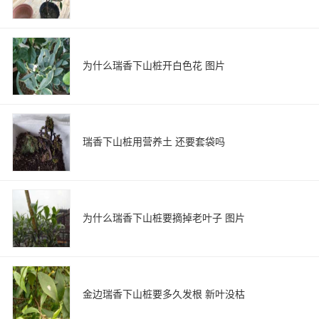
为什么瑞香下山桩开白色花 图片
瑞香下山桩用营养土 还要套袋吗
为什么瑞香下山桩要摘掉老叶子 图片
金边瑞香下山桩要多久发根 新叶没枯