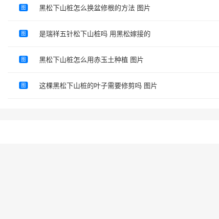
黑松下山桩怎么换盆修根的方法 图片
图
是瑞祥五针松下山桩吗 用黑松嫁接的
图
黑松下山桩怎么用赤玉土种植 图片
图
这棵黑松下山桩的叶子需要修剪吗 图片
图