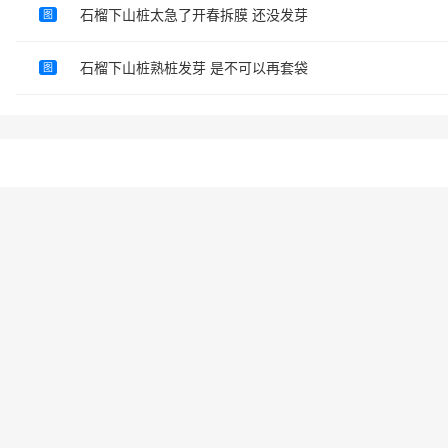
石榴下山桩太急了开春拆膜 还没发芽
图
石榴下山桩熟桩发芽 是不可以再套袋
图