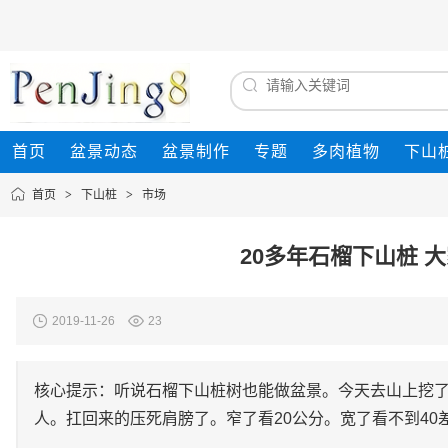
首页
盆景动态
盆景制作
专题
多肉植物
下山
首页
>
下山桩
>
市场
20多年石榴下山桩 
2019-11-26
23
核心提示：听说石榴下山桩树也能做盆景。今天去山上挖
人。扛回来的压死肩膀了。窄了看20公分。宽了看不到40