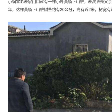
小编堂老表家门口就有一棵小叶黄杨下山桩，表叔说是父亲辈
年，这棵黄杨下山桩树茎约有20公分，高有近2米，树宽有