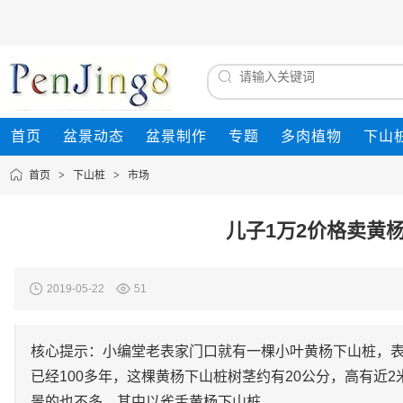
首页
盆景动态
盆景制作
专题
多肉植物
下山
首页
>
下山桩
>
市场
儿子1万2价格卖黄杨
2019-05-22
51
核心提示：小编堂老表家门口就有一棵小叶黄杨下山桩，表
已经100多年，这棵黄杨下山桩树茎约有20公分，高有近
景的也不多，其中以雀舌黄杨下山桩、