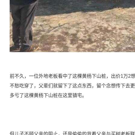
前不久，一位外地老板看中了这棵黄杨下山桩，出价1万2
不愁吃穿了，父辈们就留下了这点东西，留个念想传下去更
多亏了这棵黄杨下山桩在这里镇宅。
但儿子不顾父亲的阻止，还是偷偷的背着父亲与买树老板联