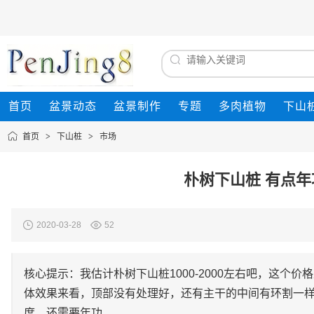
首页
盆景动态
盆景制作
专题
多肉植物
下山
首页
>
下山桩
>
市场
朴树下山桩 有点年功
2020-03-28
52
核心提示：我估计朴树下山桩1000-2000左右吧，这个
体效果来看，顶部没有处理好，还有主干的中间有环割一
度，还需要年功。