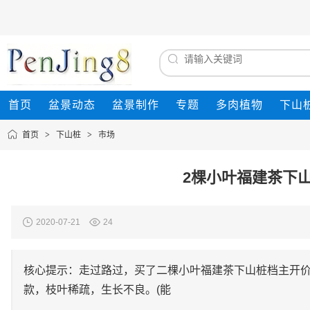
首页
盆景动态
盆景制作
专题
多肉植物
下山
首页
>
下山桩
>
市场
2棵小叶福建茶下山桩
2020-07-21
24
核心提示：走过路过，买了二棵小叶福建茶下山桩档主开价
款，枝叶稀疏，生长不良。(能