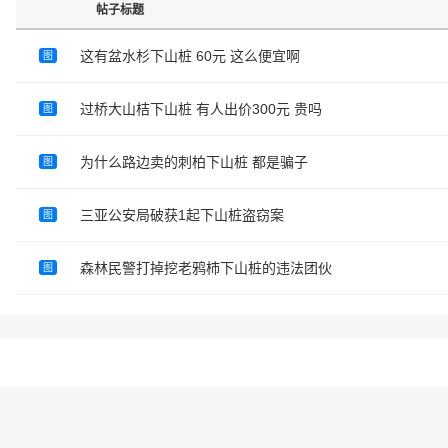
帖子标题
这有盆水杉下山桩 60元 这么便宜啊
图
过桥大山桔下山桩 有人出价300元 贵吗
图
为什么路边卖的刺柏下山桩 都是骗子
图
三亚公安局破获1起下山桩盗窃案
图
森林民警打掉挖老鸦柿下山桩的违法团伙
图