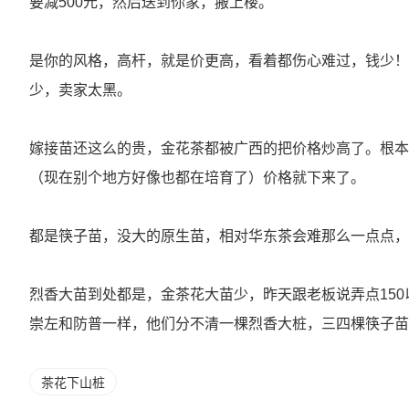
要减500元，然后送到你家，搬上楼。
是你的风格，高杆，就是价更高，看着都伤心难过，钱少！
少，卖家太黑。
嫁接苗还这么的贵，金花茶都被广西的把价格炒高了。根本
（现在别个地方好像也都在培育了）价格就下来了。
都是筷子苗，没大的原生苗，相对华东茶会难那么一点点，
烈香大苗到处都是，金茶花大苗少，昨天跟老板说弄点15
崇左和防普一样，他们分不清一棵烈香大桩，三四棵筷子
茶花下山桩