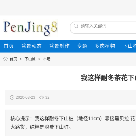
首页
盆景动态
盆景制作
专题
多肉植物
下山
首页
>
下山桩
>
市场
我这样耐冬茶花下
2020-08-23
32
核心提示：我这样耐冬下山桩（地径11cm）靠接黑贝拉 
大路货，纯粹是浪费下山桩。