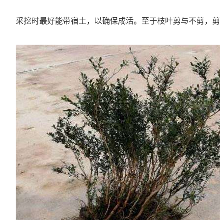
采挖时最好能带宿土，以确保成活。至于枝叶剪与不剪，剪