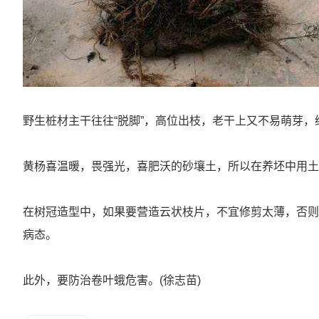
野生桩材主干往往“脱脚”，高位出枝，老干上又不易萌芽
黄杨喜温暖，畏强光，喜肥沃的砂壤土，所以在养坯中用土
在树冠造型中，如果要营造云状枝片，不宜修剪太薄，否则
病态。
此外，要防治卷叶蛾危害。(徐志苗)