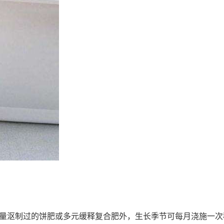
沤制过的饼肥或多元缓释复合肥外，生长季节可每月浇施一次