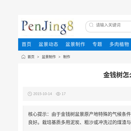
首页
盆景动态
盆景制作
专题
多肉植物
首页
>
盆景制作
>
制作
金钱树怎
2015-10-14
17
核心提示：由于金钱树盆景原产地特殊的气候条件
良好。栽培基质多用泥炭、粗沙或冲洗过的煤渣与 