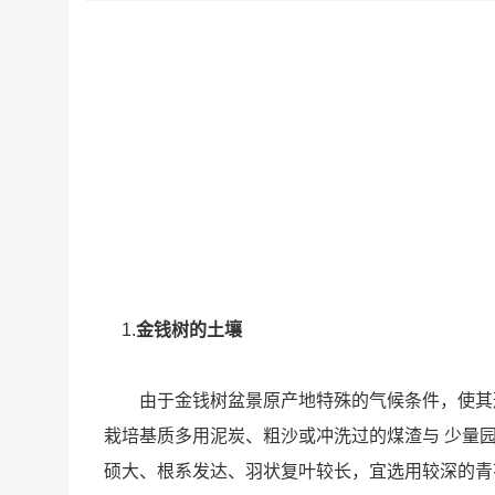
1.
金钱树的土壤
由于金钱树盆景原产地特殊的气候条件，使其形
栽培基质多用泥炭、粗沙或冲洗过的煤渣与 少量园
硕大、根系发达、羽状复叶较长，宜选用较深的青