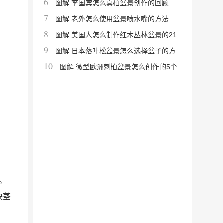
6
图解 李国宾怎么真柏盆景创作的回顾
7
图解 老外怎么使用盆景喷水嘴的方法
8
图解 美国人怎么制作红木丛林盆景的21
9
个过程
图解 日本落叶松盆景怎么选择盆子的方
10
法
图解 微型欧洲刺柏盆景怎么创作的5个
过程
。
块茎