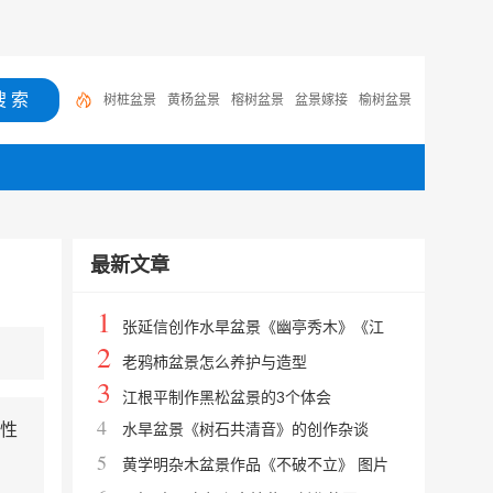
树桩盆景
黄杨盆景
榕树盆景
盆景嫁接
榆树盆景
石榴盆景
罗汉松盆景
银杏盆景
树木盆景
微型盆
景
最新文章
1
张延信创作水旱盆景《幽亭秀木》《江
2
雪》的过程
老鸦柿盆景怎么养护与造型
3
江根平制作黑松盆景的3个体会
4
性
水旱盆景《树石共清音》的创作杂谈
5
黄学明杂木盆景作品《不破不立》 图片