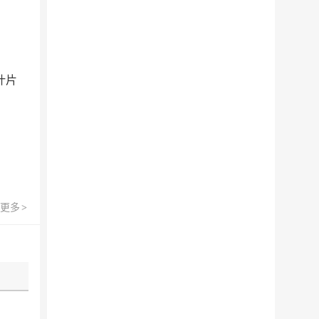
，
叶片
更多
>