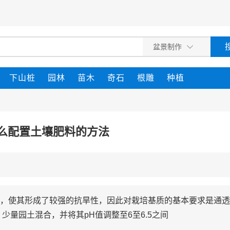
下山桩
园林
苗木
奇石
根雕
种植
么配置土壤肥料的方法
，使其形成了较强的抗旱性，因此对栽培基质的基本要求是通透
少量园土混合，并将其pH值调整至6至6.5之间