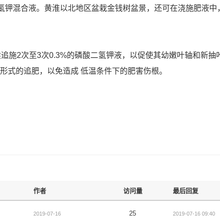
磷酸二氢钾混合液。黄淮以北地区盆栽金钱树盆景，还可在浇施肥液中
追施2次至3次0.3%的磷酸二氢钾液，以促使其幼嫩叶轴和新抽
切形式的追肥，以免造成 低温条件下的肥害伤根。
作者
访问量
最后回复
25
2019-07-16
2019-07-16 09:40