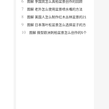
6
图解 李国宾怎么真柏盆景创作的回顾
7
图解 老外怎么使用盆景喷水嘴的方法
8
图解 美国人怎么制作红木丛林盆景的21
9
个过程
图解 日本落叶松盆景怎么选择盆子的方
10
法
图解 微型欧洲刺柏盆景怎么创作的5个
过程