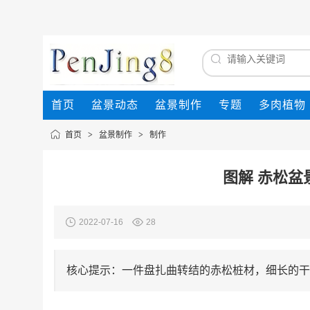
首页
盆景动态
盆景制作
专题
多肉植物
首页
>
盆景制作
>
制作
图解 赤松盆
2022-07-16
28
核心提示：一件盘扎曲转结的赤松桩材，细长的干