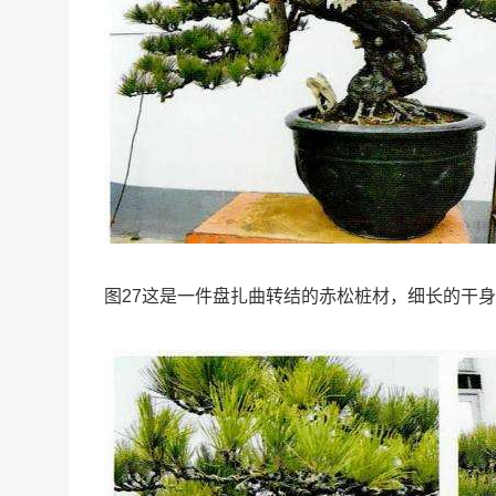
图27这是一件盘扎曲转结的赤松桩材，细长的干