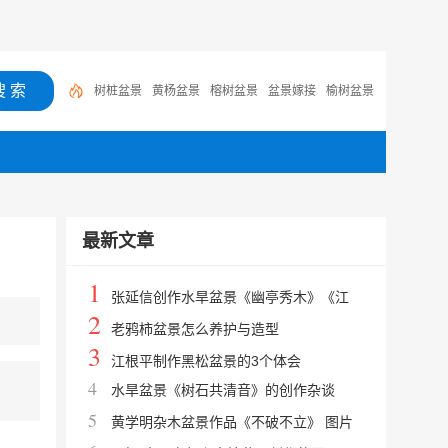
树桩盆景
黄杨盆景
榕树盆景
盆景嫁接
榆树盆景
石榴盆景
罗汉松盆景
银杏盆景
树木盆景
微型盆
景
最新文章
1
张延信创作水旱盆景《幽亭秀木》《江
2
雪》的过程
老鸦柿盆景怎么养护与造型
3
江根平制作黑松盆景的3个体会
4
水旱盆景《树石共清音》的创作杂谈
5
黄学明杂木盆景作品《不破不立》 图片