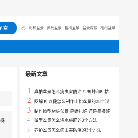
树桩盆景
黄杨盆景
榕树盆景
盆景嫁接
榆树盆景
石榴盆景
罗汉松盆景
银杏盆景
树木盆景
微型盆
景
最新文章
1
真柏盆景怎么病虫害防治 红蜘蛛和叶枯
2
病
图解 叶以健怎么制作山松盆景的28个过
3
程
制作微型树桩盆景 是蟠扎好 还是靠接好
4
株
微型盆景怎么浇水施肥的3个方法
5
养护盆景怎么病虫害防治的3个方法