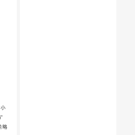
片小
”
片略