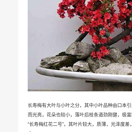
长寿梅有大叶与小叶之分，其中小叶品种由口本引进
而光亮，花朵也较小，落叶后枝条遒劲刚健，极富
“长寿梅红花二号”，其叶片较大，质薄，光泽度