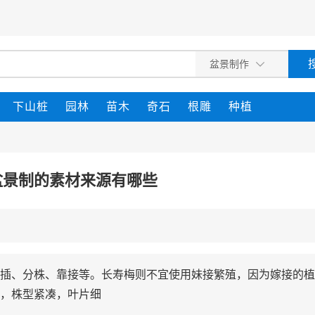
下山桩
园林
苗木
奇石
根雕
种植
盆景制的素材来源有哪些
插、分株、靠接等。长寿梅则不宜使用妹接繁殖，因为嫁接的植
，株型紧凑，叶片细