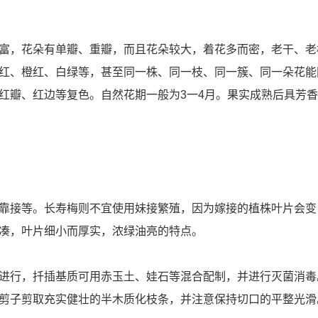
富，花朵有单瓣、重瓣，而且花朵较大，着花多而密，老干、老
红、橙红、白绿等，甚至同一株、同一枝、同一簇、同一朵花能
红瓣、红边等复色。自然花期一般为3一4月。果实成熟后具芳
。
靠接等。长寿梅则不宜使用妹接繁殖，因为嫁接的植株叶片会变
凑，叶片细小而厚实，浓绿油亮的特点。
进行，扦插基质可用赤玉土、娃石等混合配制，并进行灭菌消毒
剪子剪取充实健壮的半木质化枝条，并注意保持切口的平整光滑