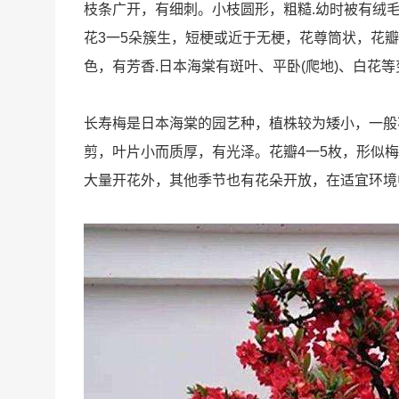
枝条广开，有细刺。小枝圆形，粗糙.幼时被有绒
花3一5朵簇生，短梗或近于无梗，花尊筒状，花瓣砖
色，有芳香.日本海棠有斑叶、平卧(爬地)、白花等
长寿梅是日本海棠的园艺种，植株较为矮小，一般
剪，叶片小而质厚，有光泽。花瓣4一5枚，形似梅
大量开花外，其他季节也有花朵开放，在适宜环境