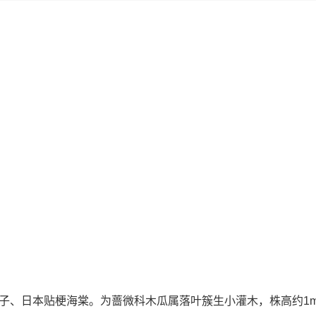
子、日本贴梗海棠。为蔷微科木瓜属落叶簇生小灌木，株高约1