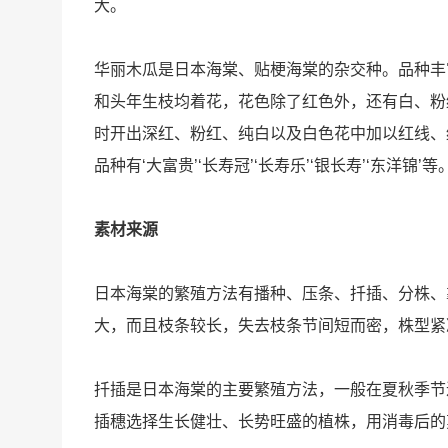
大。
华丽木瓜是日本海棠、贴梗海棠的杂交种。品种丰
和头年生枝均着花，花色除了红色外，还有白、粉
时开出深红、粉红、纯白以及白色花中加以红线、
品种有‘大富贵’‘长寿冠’‘长寿乐’‘银长寿’‘东洋锦’等
素材来源
日本海棠的繁殖方法有播种、压条、扦插、分株、
大，而且枝条较长，失去枝条节间短而密，株型紧
扦插是日本海棠的主要繁殖方法，一般在夏秋季节
插穗选择生长健壮、长势旺盛的植株，用消毒后的