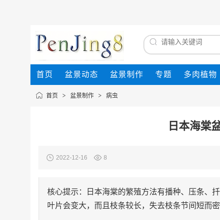
首页
盆景动态
盆景制作
专题
多肉植物
首页
>
盆景制作
>
病虫
日本海棠
2022-12-16
8
核心提示：日本海棠的繁殖方法有播种、压条、扦
叶片会变大，而且枝条较长，失去枝条节间短而密