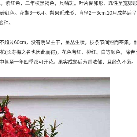
毛，紫红色，二年枝黑褐色，具鳞斑。叶片倒卵形、匙性至宽卵
红色。花期3一6月。梨果近球形，直径2一3cm,10月成熟后
变种。
不超过60cm，没有明显主干，呈丛生状，枝条节间短而密集，
花(长寿梅之名也因此而得)，花色有红、橙红、白等颜色，除春
中甚至一年四季都可开花。果实成熟后芳香浓郁，且经久不落。