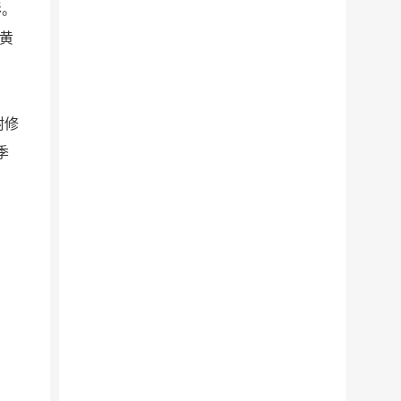
形。
呈黄
耐修
季