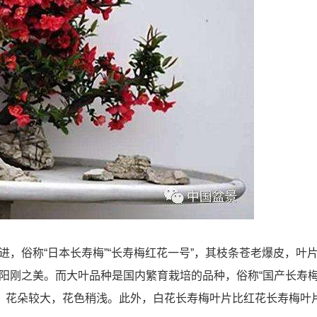
，俗称“日本长寿梅”“长寿梅红花一号”，其枝条苍老爆皮，叶
阳刚之美。而大叶品种是国内繁育栽培的品种，俗称“国产长寿梅
差，花朵较大，花色稍浅。此外，白花长寿梅叶片比红花长寿梅叶