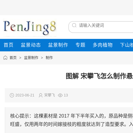
首页
盆景动态
盆景制作
专题
多肉植物
下山
首页
>
盆景制作
>
制作
图解 宋攀飞怎么制作悬
2023-06-21
宋攀飞
13
核心提示：这棵素材是 2017 年下半年买入的，原品种是
旺盛，仅用两年的时间嫁接枝的粗度就达到了造型要求。