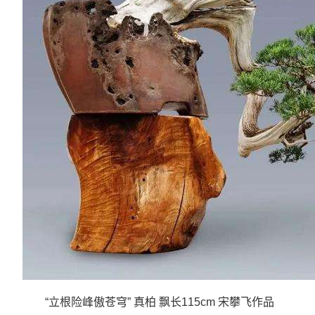
“立根险峰傲苍穹” 真柏 飘长115cm 宋攀飞作品