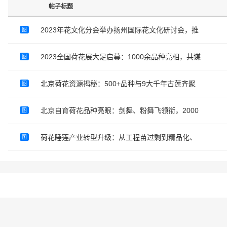
帖子标题
2023年花文化分会举办扬州国际花文化研讨会，推
图
2023全国荷花展大足启幕：1000余品种亮相，共谋
图
北京荷花资源揭秘：500+品种与9大千年古莲齐聚
图
北京自育荷花品种亮眼：剑舞、粉舞飞领衔，2000
图
荷花睡莲产业转型升级：从工程苗过剩到精品化、
图