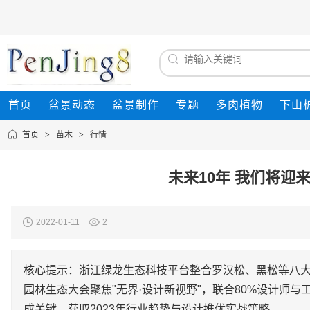
首页
盆景动态
盆景制作
专题
多肉植物
下山
首页
>
苗木
>
行情
未来10年 我们将迎
2022-01-11
2
核心提示：浙江绿龙生态科技平台整合罗汉松、黑松等八大
园林生态大会聚焦"无界·设计新视野"，联合80%设计师与
成关键。获取2023年行业趋势与设计推优实战策略。