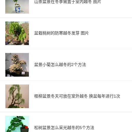
山茶盆景在冬季需置于室内越冬 图片
盆栽桃树的防寒越冬发芽 图片
盆景小菊怎么越冬的2个方法
柽柳盆景冬天可放在室外越冬 换盆每年进行1次
松树盆景怎么采光越冬的5个方法