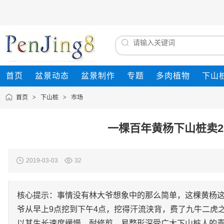
首页
盆景动态
盆景制作
专题
多肉植物
下山
首页
>
下山桩
>
市场
一棵百年黄杨下山桩卖2
2019-03-03
32
核心提示：事情没有林大爷想象中的那么简单，这棵黄杨
爷从早上9点挖到下午4点，挖得汗流浃背，费了九牛二虎
以其生长速度缓慢、耐修剪、易整形深受广大下山桩人的