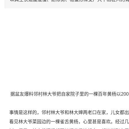
据盆友爆料邻村林大爷把自家院子里的一棵百年黄杨以20
事情是这样的，邻村林大爷和林大婶两老口在家，儿女都出
看见林大爷菜园边的一棵雀舌黄杨，心里甚是喜欢。经过几