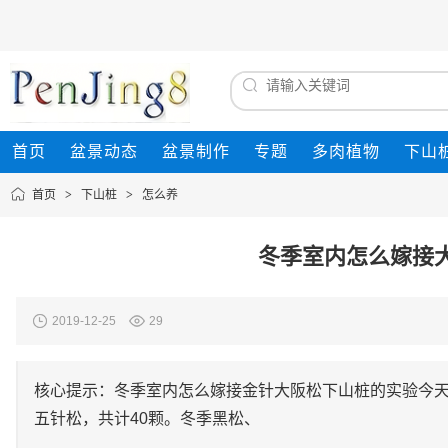
首页
盆景动态
盆景制作
专题
多肉植物
下山
首页
>
下山桩
>
怎么养
冬季室内怎么嫁接
2019-12-25
29
核心提示：冬季室内怎么嫁接金针大阪松下山桩的实验今
五针松，共计40颗。冬季黑松、