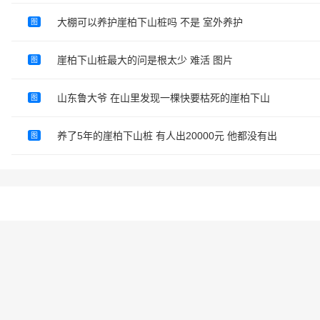
大棚可以养护崖柏下山桩吗 不是 室外养护
图
崖柏下山桩最大的问是根太少 难活 图片
图
山东鲁大爷 在山里发现一棵快要枯死的崖柏下山
图
养了5年的崖柏下山桩 有人出20000元 他都没有出
图