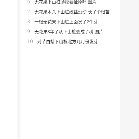
6
无花果下山桩薄膜要扯掉吗 图片
7
无花果木头下山桩纹丝没动 长了个根苗
8
一根无花果下山桩上面发了2个芽
9
无花果3年了从下山桩变成了树 图片
10
对节白蜡下山桩北方几月份发芽