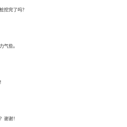
桩挖完了吗？
力气些。
！
？谢谢！