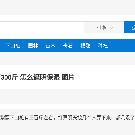
下山桩
园林
苗木
奇石
根雕
种植
300斤 怎么遮阴保湿 图片
紫薇下山桩有三百斤左右，打算明天找几个人弄下来，都几没了