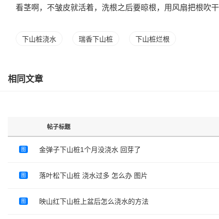
看茎啊，不皱皮就活着，洗根之后要晾根，用风扇把根吹干
下山桩浇水
瑞香下山桩
下山桩烂根
相同文章
帖子标题
金弹子下山桩1个月没浇水 回芽了
图
落叶松下山桩 浇水过多 怎么办 图片
图
映山红下山桩上盆后怎么浇水的方法
图