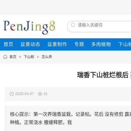
首页
盆景动态
盆景制作
专题
多肉植物
下山
首页
>
下山桩
>
怎么养
瑞香下山桩烂根后 
2020-04-07
31
核心提示：第一次养瑞香盆栽，记录帖。花后 没有修剪 露养
种植。正常浇水 撒缓释肥，我