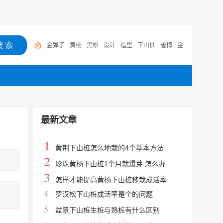
金弹子
黄杨
黑松
设计
造型
下山桩
雀梅
金
弹子下山桩
盆景
榆树
最新文章
1
黄荆下山桩怎么地栽的4个基本方法
2
珍珠黄杨下山桩1个月就爆芽 怎么办
3
怎样才能提高黄杨下山桩移栽成活率
4
罗汉松下山桩成活率是个的问题
5
盆景下山桩生桩与熟桩有什么区别