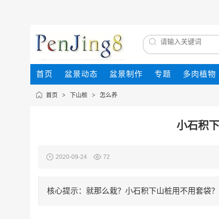
首页
盆景动态
盆景制作
专题
多肉植物
首页
>
下山桩
>
怎么养
小石积下
2020-09-24
72
核心提示：就那么栽？小石积下山桩用不用套袋？