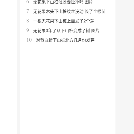
6
无花果下山桩薄膜要扯掉吗 图片
7
无花果木头下山桩纹丝没动 长了个根苗
8
一根无花果下山桩上面发了2个芽
9
无花果3年了从下山桩变成了树 图片
10
对节白蜡下山桩北方几月份发芽