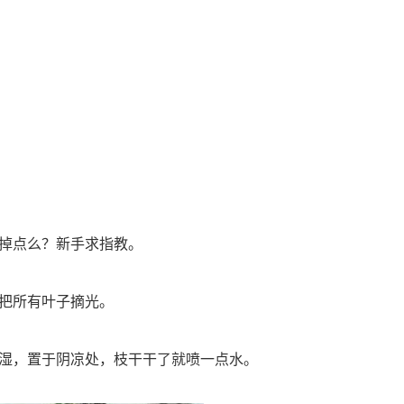
掉点么？新手求指教。
把所有叶子摘光。
湿，置于阴凉处，枝干干了就喷一点水。