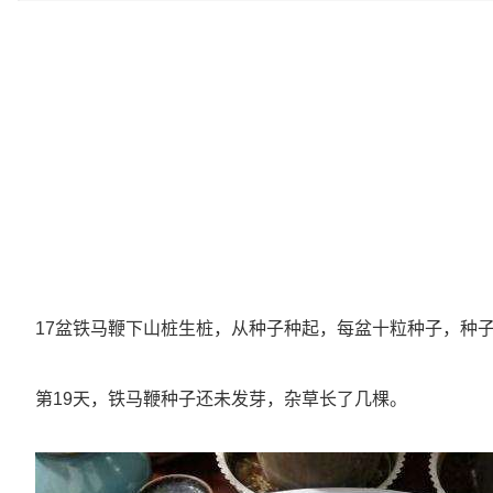
17盆铁马鞭下山桩生桩，从种子种起，每盆十粒种子，种
第19天，铁马鞭种子还未发芽，杂草长了几棵。