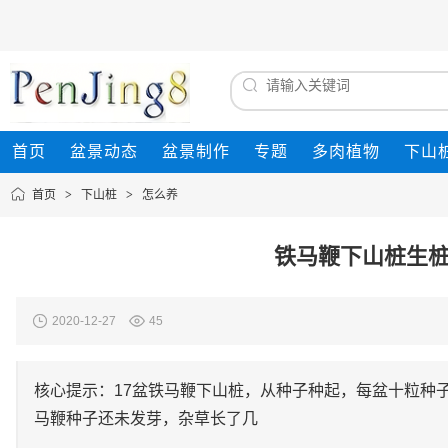
首页
盆景动态
盆景制作
专题
多肉植物
下山
首页
>
下山桩
>
怎么养
铁马鞭下山桩生桩
2020-12-27
45
核心提示：17盆铁马鞭下山桩，从种子种起，每盆十粒种
马鞭种子还未发芽，杂草长了几