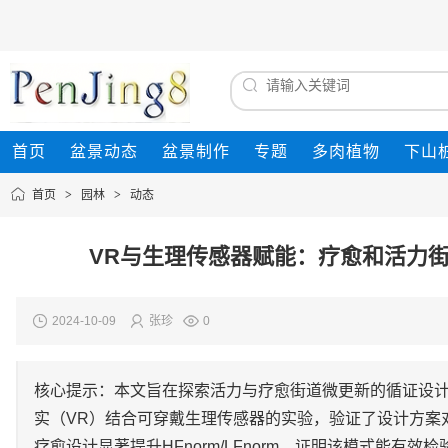
首页
盆景动态
盆景制作
专题
多肉植物
下山
首页
>
园林
>
动态
VR与生理传感器赋能：疗愈和活力
2024-10-09
张珍
0
核心提示：本文旨在探索活力与疗愈街道微更新的循证设
实（VR）结合可穿戴生理传感器的实验，验证了设计方案
疗愈设计显著提升HFnorm/LFnorm，证明该模式能