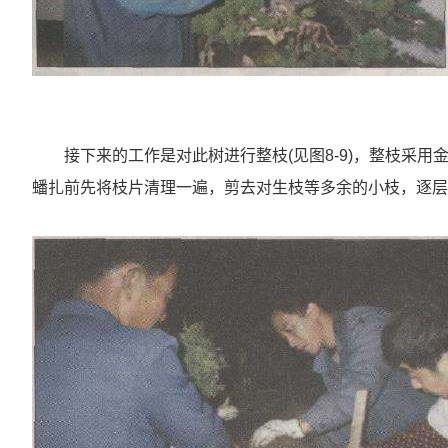
接下来的工作是对此树进行整枝(见图8-9)，整枝采
蟠扎前先将枝片清理一遍，剪去对生枝等多余的小枝，逐层