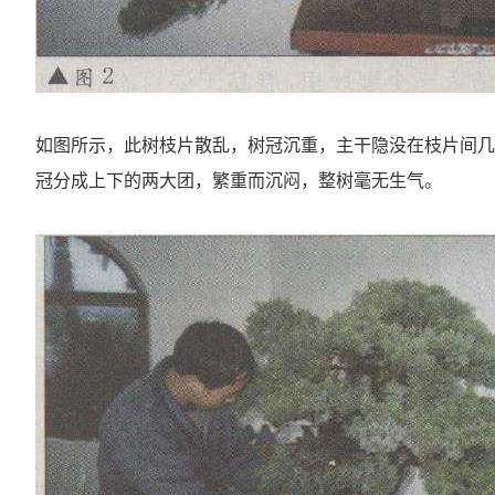
如图所示，此树枝片散乱，树冠沉重，主干隐没在枝片间几
冠分成上下的两大团，繁重而沉闷，整树毫无生气。