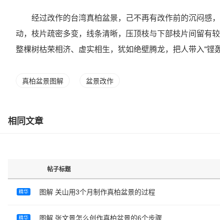
经过改作的台湾真柏盆景，己不再有改作前的沉闷感，想
动，枝片疏密多变，线条清晰，压顶枝与下部枝片间留有较
整棵树枯荣相济、虚实相生，犹如绝壁腾龙，把人带入“铿
真柏盆景图解
盆景改作
相同文章
帖子标题
图解 关山用3个月制作真柏盆景的过程
精华
图解 张文景怎么创作真柏盆景的6个步骤
精华