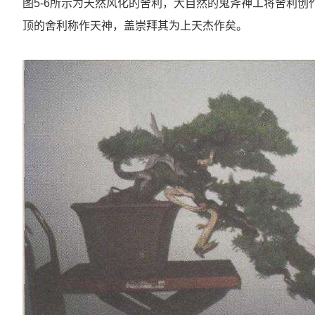
图5-6所示为天然风化的舍利，大自然的鬼斧神工将舍利
顶的舍利称作天神，盖崇拜其为上天杰作矣。