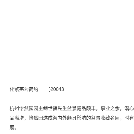
化繁芜为简约
)20043
杭州怡然园园主鲍世骐先生盆景藏品颇丰，事业之余，潜心
品溢增，怡然园遂成海内外颇具影响的盆景收藏名园，时有
展。