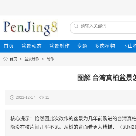
首页
盆景动态
盆景制作
专题
多肉植物
下山
首页
>
盆景制作
>
制作
图解 台湾真柏盆景
2022-12-17
11
核心提示：怡然园此次改作的盆景为几年前购进的台湾真柏
隐没在枝片间几乎不见。从树的背面看更为糟糕．（见图2