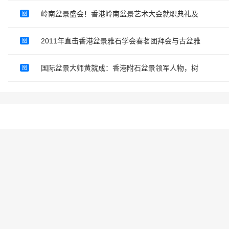
岭南盆景盛会！香港岭南盆景艺术大会就职典礼及
图
2011年直击香港盆景雅石学会春茗团拜会与古盆雅
图
国际盆景大师黄就成：香港附石盆景领军人物，树
图