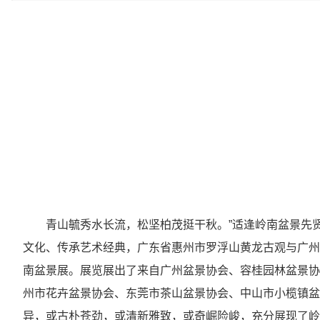
青山毓秀水长流，松坚柏茂挺干秋。”适逢岭南盆景先
文化、传承艺术经典，广东省惠州市罗浮山黄龙古观与广州盆景
南盆景展。展览展出了来自广州盆景协会、容桂园林盆景协
州市花卉盆景协会、东莞市茶山盆景协会、中山市小榄镇盆
异，或古朴苍劲，或清新雅致，或奇崛险峻，充分展现了岭