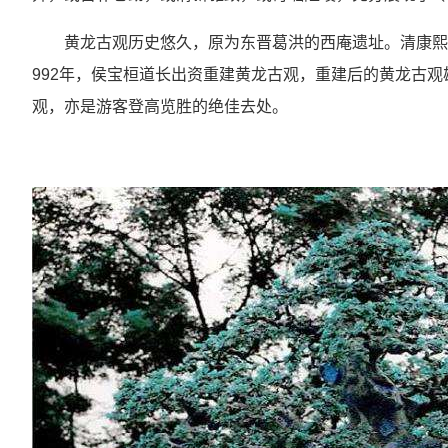
黄龙古观历史悠久，原为东晋葛洪的西庵遗址。清康熙
992年，侯宝桓道长出资重建黄龙古观，重建后的黄龙古
观，亦是游客登高览胜的绝佳去处。