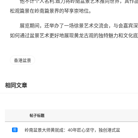
他不计个人名利.致力将岭南盆景艺术推向世界，其作
松观篇景在岭南篇景界的琴享崇地位。
展览期间，还举办了一场徐景艺术交流会，与会嘉宾深
如何通过盆景艺术更好地展现黄龙古观的独特魅力和文化底
香港盆景
相同文章
帖子标题
岭南盆景大师黄就成：40年匠心坚守，独创港式盆
图