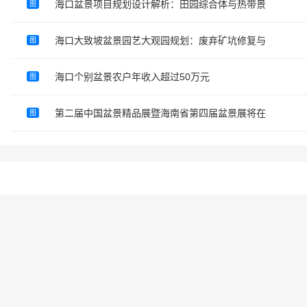
海口盆景项目规划设计解析：田园综合体与热带景
图
海口大致坡盆景园艺大观园规划：废弃矿坑修复与
图
海口个别盆景农户年收入超过50万元
图
第二届中国盆景精品展暨海南省第四届盆景展将在
图