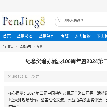
首页
盆景动态
盆景制作
专题
多肉植物
下山
首页
>
盆景动态
>
盆景
纪念贺淦荪诞辰100周年暨2024
2024-12-31
27
核心提示：2024第三届中国动势盆景展于海口开幕！活动纪
1位大师现场创作。涵盖理论交流、公益拍卖及金奖评选，
威盛会。