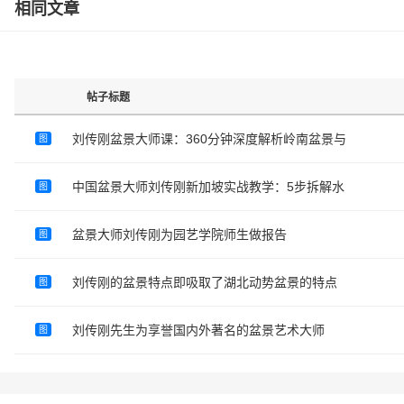
相同文章
帖子标题
刘传刚盆景大师课：360分钟深度解析岭南盆景与
图
中国盆景大师刘传刚新加坡实战教学：5步拆解水
图
盆景大师刘传刚为园艺学院师生做报告
图
刘传刚的盆景特点即吸取了湖北动势盆景的特点
图
刘传刚先生为享誉国内外著名的盆景艺术大师
图