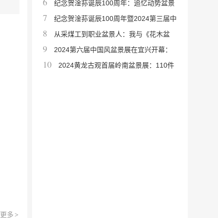
6
届：张伍苹当选会长
纪念贺淦荪诞辰100周年：追忆动势盆景
7
宗师的艺术人生与教育精神
纪念贺淦荪诞辰100周年暨2024第三届中
8
国动势盆景展在海口成功举办
从采煤工到职业盆景人：我与《花木盆
9
景》杂志相伴30年的艺术之路
2024第六届中国风盆景展在宜兴开幕：
10
全球大师齐聚，共赏百余件艺术
2024黄龙古观首届岭南盆景展：110件
精品致敬先贤侯宝桓诞辰110周年
更多
>