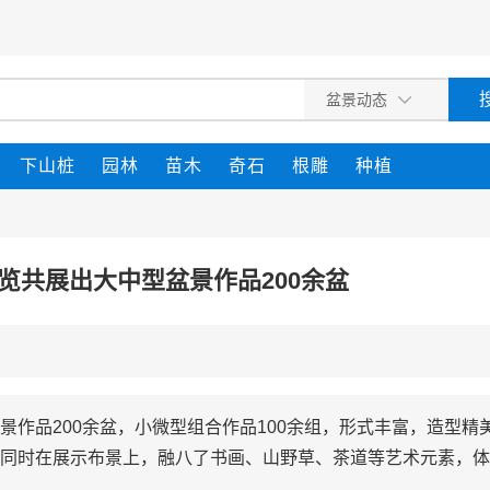
下山桩
园林
苗木
奇石
根雕
种植
览共展出大中型盆景作品200余盆
作品200余盆，小微型组合作品100余组，形式丰富，造型精
同时在展示布景上，融八了书画、山野草、茶道等艺术元素，体