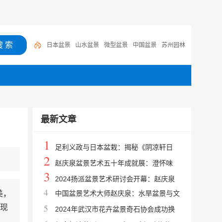
日本盆景
山水盆景
微型盆景
中国盆景
苏州园林
卡
红豆杉盆景
常州盆景
日本松树盆景
灵芝盆景
黄杨
最新文章
1
足利义政与日本盆栽：揭秘《阴凉轩日
2
录》中的将军志趣与东山美学
赵庆泉盆景艺术五十年成就展：澄怀味
3
象，探寻中国人文盆景巅峰境界
2024扬派盆景艺术研讨会开幕：赵庆泉
4
美，
中国盆景艺术大师赵庆泉：水旱盆景与文
从艺50年成就展亮相瘦西湖
5
现
人树宗师，国家级非遗传承人
2024年武汉市花卉盆景奇石协会成功换