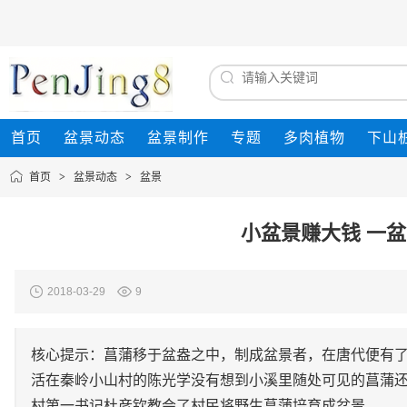
首页
盆景动态
盆景制作
专题
多肉植物
下山
首页
>
盆景动态
>
盆景
小盆景赚大钱 一盆
2018-03-29
9
核心提示：菖蒲移于盆盎之中，制成盆景者，在唐代便有了
活在秦岭小山村的陈光学没有想到小溪里随处可见的菖蒲
村第一书记杜彦钦教会了村民将野生菖蒲培育成盆景。