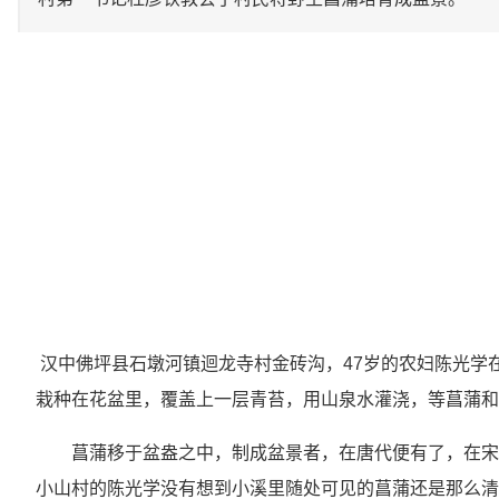
汉中佛坪县石墩河镇迴龙寺村金砖沟，47岁的农妇陈光学
栽种在花盆里，覆盖上一层青苔，用山泉水灌浇，等菖蒲和青
菖蒲移于盆盎之中，制成盆景者，在唐代便有了，在宋
小山村的陈光学没有想到小溪里随处可见的菖蒲还是那么清