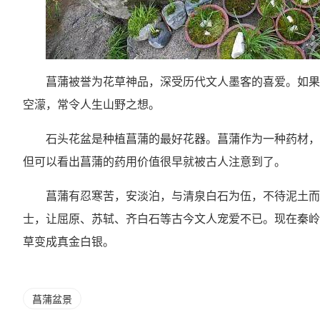
菖蒲被誉为花草神品，深受历代文人墨客的喜爱。如果
空濛，常令人生山野之想。
石头花盆是种植菖蒲的最好花器。菖蒲作为一种药材，
但可以看出菖蒲的药用价值很早就被古人注意到了。
菖蒲有忍寒苦，安淡泊，与清泉白石为伍，不待泥土而
士，让屈原、苏轼、齐白石等古今文人宠爱不已。现在秦岭
草变成真金白银。
菖蒲盆景