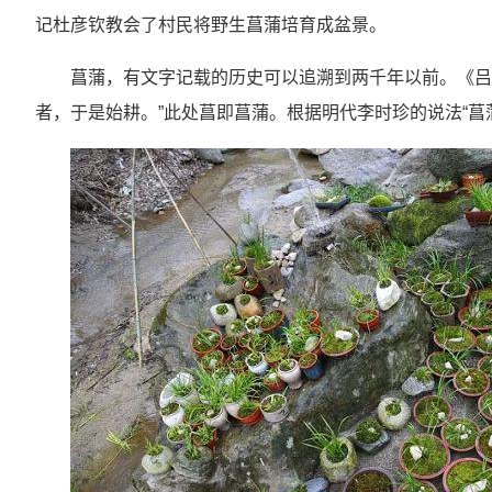
记杜彦钦教会了村民将野生菖蒲培育成盆景。
菖蒲，有文字记载的历史可以追溯到两千年以前。《吕
者，于是始耕。”此处菖即菖蒲。根据明代李时珍的说法“菖