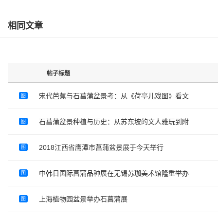
相同文章
帖子标题
宋代芭蕉与石菖蒲盆景考：从《荷亭儿戏图》看文
图
石菖蒲盆景种植与历史：从苏东坡的文人雅玩到附
图
2018江西省鹰潭市菖蒲盆景展于今天举行
图
中韩日国际菖蒲品种展在无锡苏珈美术馆隆重举办
图
上海植物园盆景举办石菖蒲展
图