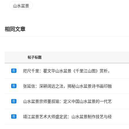
山水盆景
相同文章
帖子标题
咫尺千里：瞿文华山水盆景《千里江山图》赏析，
图
张延信：深耕阔远之法，揭秘山水盆景诗书画印融
图
山水盆景宗师董叔瑜：定义中国山水盆景的一代艺
图
靖江盆景艺术大师盛定武：山水盆景制作技艺与经
图