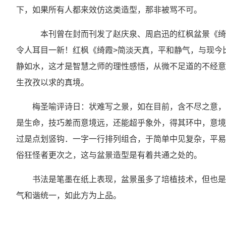
下，如果所有人都来效仿这类造型，那非被骂不可。
本刊曾在封而刊发了赵庆泉、周启迅的红枫盆景《绮霞
令人耳目一新！红枫《绮霞>简淡天真，平和静气，与现今
静如水，这才是智慧之师的理性感悟，从微不足道的不经意
生孜孜以求的真境。
梅圣喻评诗日：状难写之景，如在目前，含不尽之意，
是生命，技巧差而意境远，还能超乎象外，得其环中，意境
过是点划竖钩．一字一行排列组合，于简单中见复杂，平易
俗狂怪者更次之，这与盆景造型是有着共通之处的。
书法是笔墨在纸上表现，盆景虽多了培植技术，但也是
气和谐统一，如此方为上品。