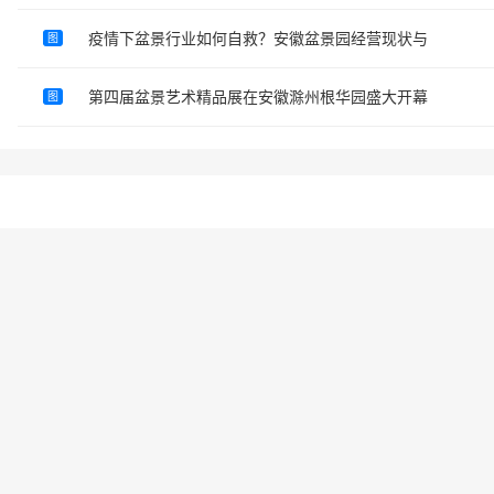
疫情下盆景行业如何自救？安徽盆景园经营现状与
图
第四届盆景艺术精品展在安徽滁州根华园盛大开幕
图