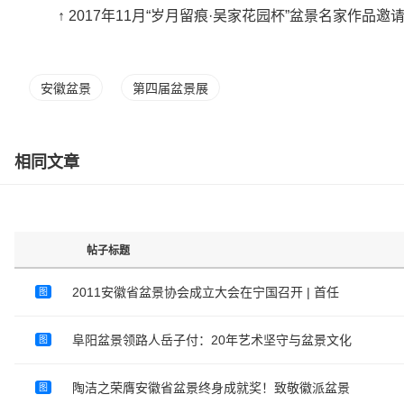
↑ 2017年11月“岁月留痕·吴家花园杯”盆景名家作品
安徽盆景
第四届盆景展
相同文章
帖子标题
2011安徽省盆景协会成立大会在宁国召开 | 首任
图
阜阳盆景领路人岳子付：20年艺术坚守与盆景文化
图
陶洁之荣膺安徽省盆景终身成就奖！致敬徽派盆景
图