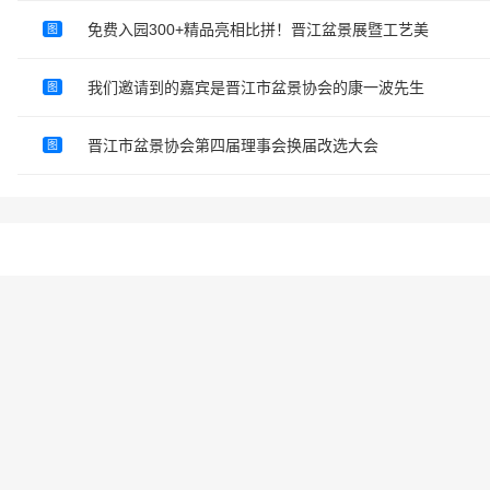
免费入园300+精品亮相比拼！晋江盆景展暨工艺美
图
我们邀请到的嘉宾是晋江市盆景协会的康一波先生
图
晋江市盆景协会第四届理事会换届改选大会
图