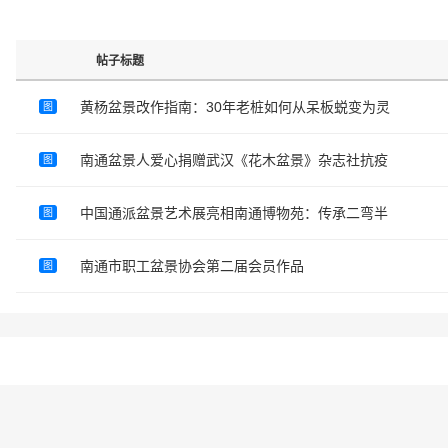
帖子标题
黄杨盆景改作指南：30年老桩如何从呆板蜕变为灵
图
南通盆景人爱心捐赠武汉《花木盆景》杂志社抗疫
图
中国通派盆景艺术展亮相南通博物苑：传承二弯半
图
南通市职工盆景协会第二届会员作品
图