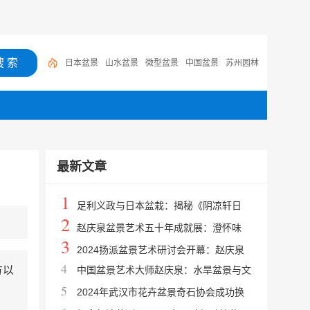
日本盆景
山水盆景
微型盆景
中国盆景
苏州园林
卡
红豆杉盆景
常州盆景
日本松树盆景
灵芝盆景
黄杨
最新文章
1
足利义政与日本盆栽：揭秘《阴凉轩日
2
录》中的将军志趣与东山美学
赵庆泉盆景艺术五十年成就展：澄怀味
3
象，探寻中国人文盆景巅峰境界
2024扬派盆景艺术研讨会开幕：赵庆泉
4
方以
中国盆景艺术大师赵庆泉：水旱盆景与文
从艺50年成就展亮相瘦西湖
5
人树宗师，国家级非遗传承人
2024年武汉市花卉盆景奇石协会成功换