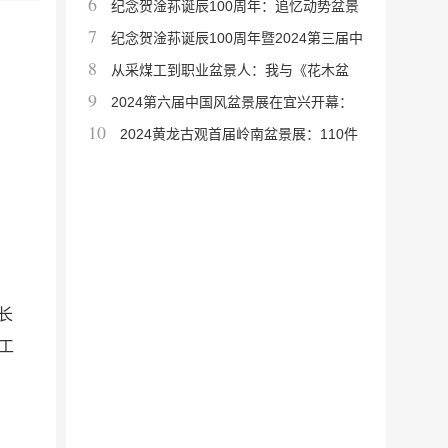
6
届：张伍苹当选会长
纪念贺淦荪诞辰100周年：追忆动势盆景
7
宗师的艺术人生与教育精神
纪念贺淦荪诞辰100周年暨2024第三届中
8
国动势盆景展在海口成功举办
从采煤工到职业盆景人：我与《花木盆
9
景》杂志相伴30年的艺术之路
2024第六届中国风盆景展在宜兴开幕：
10
全球大师齐聚，共赏百余件艺术
2024黄龙古观首届岭南盆景展：110件
精品致敬先贤侯宝桓诞辰110周年
长
工