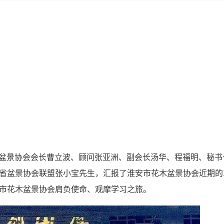
花木盆景协会会长曹立波、顾问张亚洲、副会长汤华、程福明、秘书
省盆景协会联盟张小宝先生，汇报了淮安市花木盆景协会近期的
市花木盆景协会肩负使命、观摩学习之旅。