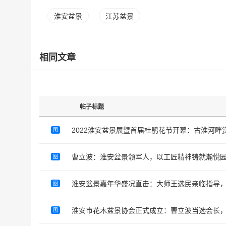
淮安盆景
江苏盆景
相同文章
帖子标题
2022淮安盆景展暨首届杜鹃花节开幕：古淮河畔
图
曹立波：淮安盆景领军人，以工匠精神铸就瀚悦
图
淮安盆景嘉年华盛况直击：大师王选民亲临指导
图
淮安市花木盆景协会正式成立：曹立波当选会长
图