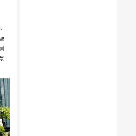
业
盟
创
景