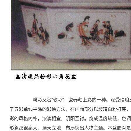
粉彩又名“软彩”，瓷器釉上彩的一种。深受珐琅玉
了五彩单线平涂的彩绘方法，在画面部分以玻璃白粉打底，
彩的风格简朴，浓淡相宜，阴阳互衬。烧成温度较低，色调
形象都很高大，顶天立地，布局突出人物主题。本盆胎骨是