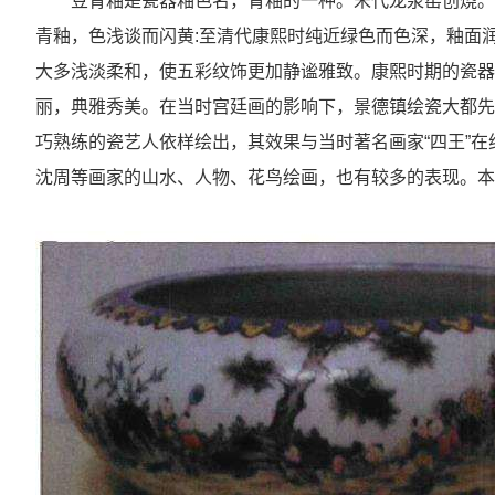
豆青釉是瓷器釉色名，青釉的一种。宋代龙泉窑创烧。
青釉，色浅谈而闪黄:至清代康熙时纯近绿色而色深，釉面
大多浅淡柔和，使五彩纹饰更加静谧雅致。康熙时期的瓷器
丽，典雅秀美。在当时宫廷画的影响下，景德镇绘瓷大都先
巧熟练的瓷艺人依样绘出，其效果与当时著名画家“四王”
沈周等画家的山水、人物、花鸟绘画，也有较多的表现。