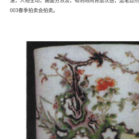
湛，人物生动，画面分浓淡，有阴阳向背层次感，运笔自然
003春季拍卖会拍卖。