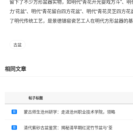
留下了不少方形盆器实物，如明代“青花开光婴戏方斗”、明
力‘花盆”、明代“青花留白四方花盆”、明代“青花灵芝四方
了明代传统工艺，是景德镇窑瓷艺工人在明代方形盆器的基
古盆
相同文章
帖子标题
蒙古师生沧州研学：走进沧州职业技术学院，领略
图
清代紫砂古盆鉴赏：揭秘清早期红泥竹节盆与“荃
图