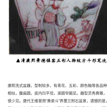
康熙洗式盆器，型制较多，有青花、五彩、颜色釉等各品种
相似，腹扁圆，底内凹平坦，滚圆窄圈足。器型灵秀典雅，
很少见。唐代王维曾用“黄瓷斗”养蕙兰附石盆景，遗憾的是