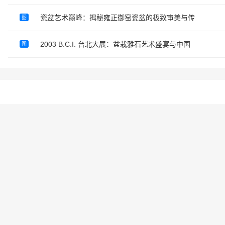
瓷盆艺术巅峰：揭秘雍正御窑瓷盆的极致审美与传
图
2003 B.C.I. 台北大展：盆栽雅石艺术盛宴与中国
图