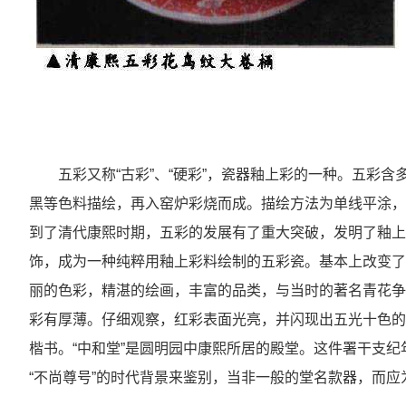
五彩又称“古彩”、“硬彩”，瓷器釉上彩的一种。五彩
黑等色料描绘，再入窑炉彩烧而成。描绘方法为单线平涂，
到了清代康熙时期，五彩的发展有了重大突破，发明了釉上
饰，成为一种纯粹用釉上彩料绘制的五彩瓷。基本上改变了
丽的色彩，精湛的绘画，丰富的品类，与当时的著名青花争
彩有厚薄。仔细观察，红彩表面光亮，并闪现出五光十色的
楷书。“中和堂”是圆明园中康熙所居的殿堂。这件署干支
“不尚尊号”的时代背景来鉴别，当非一般的堂名款器，而应