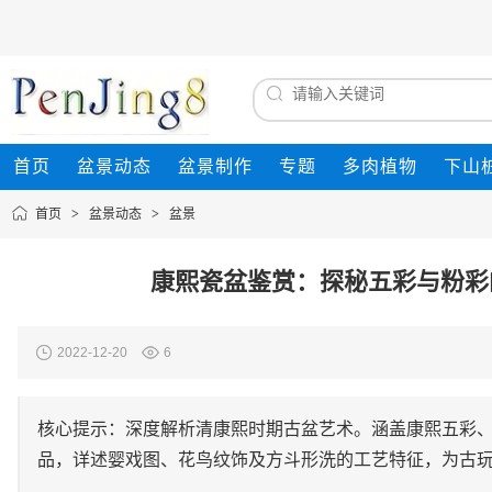
首页
盆景动态
盆景制作
专题
多肉植物
下山
首页
>
盆景动态
>
盆景
康熙瓷盆鉴赏：探秘五彩与粉彩
2022-12-20
6
核心提示：深度解析清康熙时期古盆艺术。涵盖康熙五彩、
品，详述婴戏图、花鸟纹饰及方斗形洗的工艺特征，为古