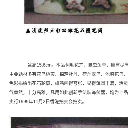
盆高15.6cm。本品翎毛花卉，昆虫鱼草，应有尽
主要题材多有花鸟桃实、锦鸡牡丹、荷莲翠鸟、池塘花鸟、
色彩描绘出花石轮廓，雄鸡画得夸张，显得浑圆丰满，活灵
气盎然，十分高雅。凡用如此创新手法装饰盆器，均为上品
卖行1999年11月2日香港拍卖会拍卖。