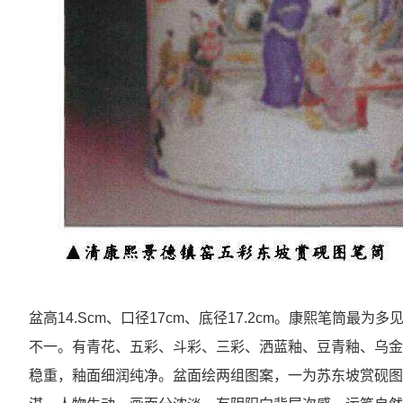
盆高14.Scm、口径17cm、底径17.2cm。康熙笔筒
不一。有青花、五彩、斗彩、三彩、洒蓝釉、豆青釉、乌金
稳重，釉面细润纯净。盆面绘两组图案，一为苏东坡赏砚图