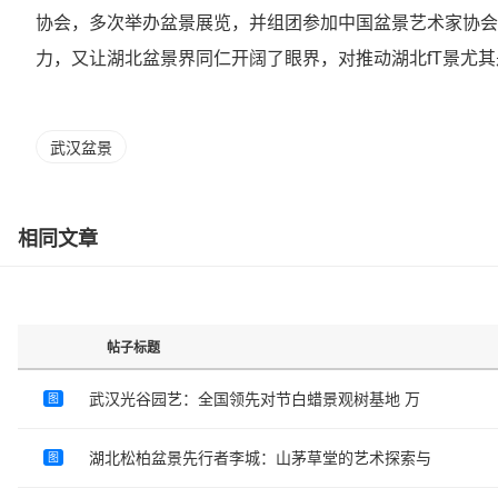
协会，多次举办盆景展览，并组团参加中国盆景艺术家协会
力，又让湖北盆景界同仁开阔了眼界，对推动湖北fT景尤
武汉盆景
相同文章
帖子标题
武汉光谷园艺：全国领先对节白蜡景观树基地 万
图
湖北松柏盆景先行者李城：山茅草堂的艺术探索与
图