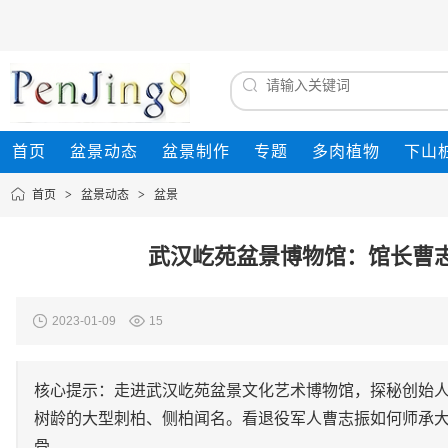
首页
盆景动态
盆景制作
专题
多肉植物
下山
首页
>
盆景动态
>
盆景
武汉屹苑盆景博物馆：馆长曹
2023-01-09
15
核心提示：走进武汉屹苑盆景文化艺术博物馆，探秘创始
树龄的大型刺柏、侧柏闻名。看退役军人曹志振如何师承
骨。