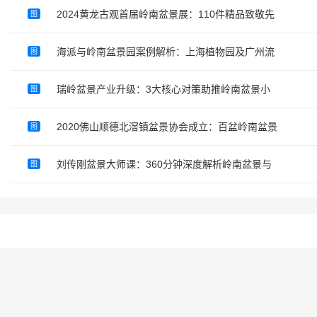
2024黄龙古观首届岭南盆景展：110件精品致敬先
图
海派与岭南盆景园案例解析：上海植物园及广州流
图
瑞岭盆景产业升级：3大核心对策助推岭南盆景小
图
2020佛山顺德北滘镇盆景协会成立：百盆岭南盆景
图
刘传刚盆景大师课：360分钟深度解析岭南盆景与
图