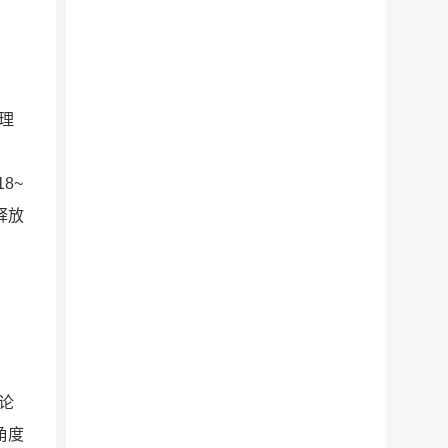
理
8~
释放
论
角度