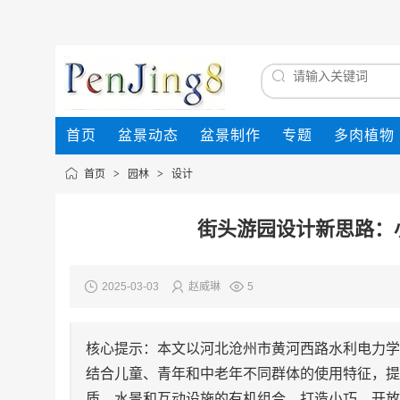
首页
盆景动态
盆景制作
专题
多肉植物
首页
>
园林
>
设计
街头游园设计新思路：
2025-03-03
赵威琳
5
核心提示：本文以河北沧州市黄河西路水利电力学
结合儿童、青年和中老年不同群体的使用特征，提
质、水景和互动设施的有机组合，打造小巧、开放