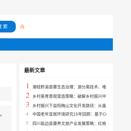
最新文章
1
湘桂黔渝苗寨生态治理：源分离技术、堆
2
肥设施与人工湿地在民族村寨的应用
乡村美育景观营造策略：破解乡村振兴中
3
的同质化僵局与乡土审美重塑指南
乡村振兴下益阳梅山文化开发路径：从蚩
4
。
中国老年宜居环境研究15年回顾：基于Ci
尤故里到文旅题材
5
teSpace的可视化分析与热点演进
四川盐边县康养文旅产业发展策略：红格