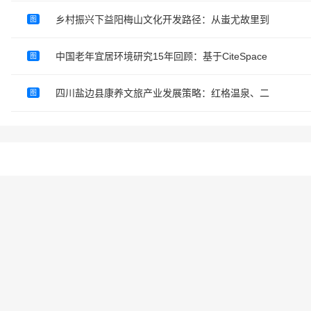
乡村振兴下益阳梅山文化开发路径：从蚩尤故里到
图
中国老年宜居环境研究15年回顾：基于CiteSpace
图
四川盐边县康养文旅产业发展策略：红格温泉、二
图