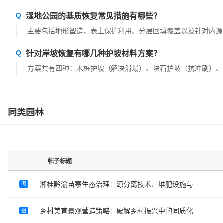
湿地公园的基质恢复常见措施有哪些？
主要包括地形塑造、表土保护利用、分层回填覆盖以及针对内源
针对岸坡恢复有哪几种护坡材料方案？
方案共有四种：木桩护坡（解决滑塌）、块石护坡（抗冲刷）、
同类园林
帖子标题
湘桂黔渝苗寨生态治理：源分离技术、堆肥设施与
图
乡村美育景观营造策略：破解乡村振兴中的同质化
图