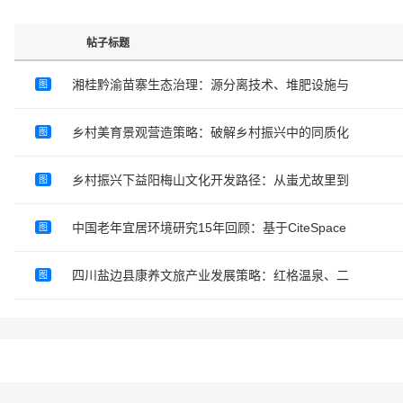
帖子标题
湘桂黔渝苗寨生态治理：源分离技术、堆肥设施与
图
乡村美育景观营造策略：破解乡村振兴中的同质化
图
乡村振兴下益阳梅山文化开发路径：从蚩尤故里到
图
中国老年宜居环境研究15年回顾：基于CiteSpace
图
四川盐边县康养文旅产业发展策略：红格温泉、二
图