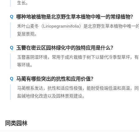
生长。
哪种地被植物是北京野生草本植物中唯一的常绿植物？
禾叶山麦冬（Liriopegraminifolia）是北京野生草本
复层景观。
玉簪在密云区园林绿化中的独特应用是什么？
玉簪喜阴湿环境，常用于成片栽植于树下以替代冷季型草坪，有
等环境。
马蔺有哪些突出的抗性和应用价值？
马蔺根系发达，抗性和适应性极强，能耐受极端低温和高温，同
盐碱地绿化改造以及园林景观建设。
同类园林