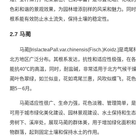
色彩和谐的景观效果，为园林增添别样的风采和魅力。同时
根系能有效防止水土流失，保持土壤的稳定性。
2.7 马蔺
马蔺[IrislacteaPall.var.chinensis(Fisc
北方地区广泛分布。其根系发达，抗性和适应性极强，在各
能抗40℃的高温，同时，耐盐碱，非常适用于北方气候干燥
蔺叶色翠绿，如兰似韭，花如鸢尾兰惠，风吹似蝶飞，花色
期5－6月。
马蔺适应性很广、生命力强，花色淡雅、管理简单，是
可用于城市绿化美化建设、园林景观建设、水土保持和生态
旁树下、溪岸处，展现马蔺的群体美，用于增加绿化面积和
物群落，起到固定土壤和保持水土的作用。