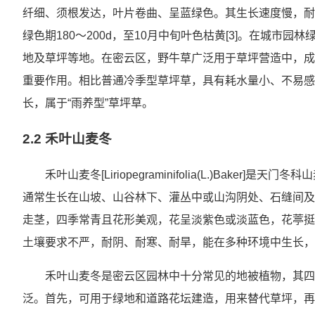
纤细、须根发达，叶片卷曲、呈蓝绿色。其生长速度慢，耐
绿色期180～200d，至10月中旬叶色枯黄[3]。在城
地及草坪等地。在密云区，野牛草广泛用于草坪营造中，成
重要作用。相比普通冷季型草坪草，具有耗水量小、不易感
长，属于“雨养型”草坪草。
2.2 禾叶山麦冬
禾叶山麦冬[Liriopegraminifolia(L.)Bak
通常生长在山坡、山谷林下、灌丛中或山沟阴处、石缝间及草
走茎，四季常青且花形美观，花呈淡紫色或淡蓝色，花葶挺
土壤要求不严，耐阴、耐寒、耐旱，能在多种环境中生长，
禾叶山麦冬是密云区园林中十分常见的地被植物，其四
泛。首先，可用于绿地和道路花坛建造，用来替代草坪，再