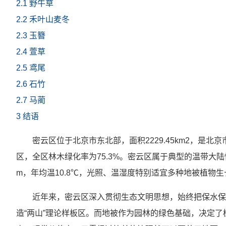
2.1 野牛草
2.2 禾叶山麦冬
2.3 玉簪
2.4 萱草
2.5 鸢尾
2.6 石竹
2.7 马蔺
3 结语
密云区位于北京市东北部，面积2229.45km2，是
区，全区林木绿化率为75.3%。密云区属于典型的温带大陆
m，年均温10.8℃，光照、温湿度特别适宜多种地被植物生
近年来，密云区深入贯彻生态文明思想，始终把保水保
造“两山”理论样板区。而地被作为园林的绿色基础，决定