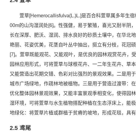
2.4 萱草
萱草[Hemerocallisfulva(L.)L.]是百合科
00m的山沟湿润处[6]。性强健，易于繁殖，喜光又耐半
长在深厚、肥沃、湿润、排水良好的砂质土壤中，在华北地
艳丽、花姿优美，花茎自叶丛中抽出，挺立有分枝，花冠硕
[7]。萱草既能观花、又能观叶，是优良的园林观赏花卉
园林应用形式，可将萱草与球根花卉、一二年生花卉、草本
又能营造出花期交错、色彩对比强烈的景观效果。二是用于
城市广场绿地，作疏林地被植物。三是用于营造过渡带：在
优化整体园林景观效果，又能丰富景观季相变化，使得园林
湿环境，可将萱草与水生植物搭配种植在生态浮床上，能极
地绿化：将萱草片植或群植于贫瘠的坡地，形成花毯，具有
2.5 鸢尾