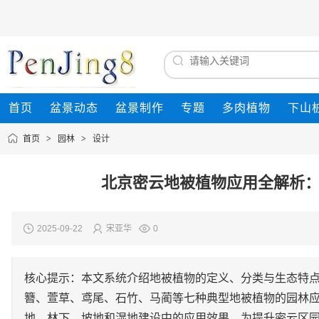
首页
盆景动态
盆景制作
专题
多肉植物
下山
首页
>
园林
>
设计
北京密云地被植物应用全解析：
2025-09-22
宋亚华
0
核心提示：本文系统介绍地被植物的定义、分类与生态特
簪、萱草、鸢尾、石竹、马蔺等七种典型地被植物的园林
地、林下、坡地和湿地建设中的应用效果，为提升密云区