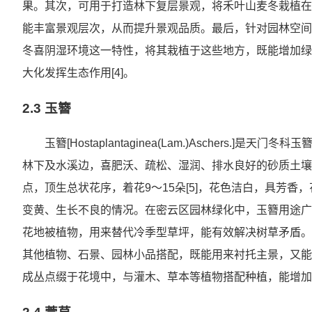
果。其次，可用于打造林下复层景观，将禾叶山麦冬栽植在
能丰富景观层次，从而提升景观品质。最后，针对园林空间
冬喜阴湿环境这一特性，将其栽植于这些地方，既能增加绿
大化发挥生态作用[4]。
2.3 玉簪
玉簪[Hostaplantaginea(Lam.)Aschers
林下及水溪边，喜肥沃、疏松、湿润、排水良好的砂质土壤
点，顶生总状花序，着花9～15朵[5]，花色洁白，具芳香
变黄、生长不良的情况。在密云区园林绿化中，玉簪用途广
花地被植物，用来替代冷季型草坪，能有效解决树草矛盾。
其他植物、石景、园林小品搭配，既能用来衬托主景，又能
成丛点缀于花境中，与灌木、草本等植物搭配种植，能增加