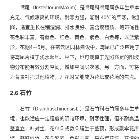
鸢尾（IristectorumMaxim）是鸢尾科鸢尾属
充足、气候凉爽的环境，耐寒力强，能耐-40℃的严寒，常生
[8]，适宜生长在稍湿润、排水良好、富含腐殖质、略带
花色彩丰富，有蓝色、红色、黄色、紫色、白色等，以蓝紫
形，花期4－5月。在密云区园林建设中，鸢尾已广泛应用
将鸢尾片植于浅水湿地、林下，也可栽植于光照充足的阳坡
物分布能有效分割空间，增加空间层次感。另一方面，可将
为背景衬托其他植物，开花时又能成为花坛或花境的焦点。
2.6 石竹
石竹（DianthuschinensisL.）是石竹科石
境，也能适应一定程度的阴暗环境，耐寒性强，但不耐高温和
茎直立，叶对生，花单朵或数朵簇生于茎顶，形成聚伞花序，
矮、茎秆似竹，花朵繁密、色彩丰富，是布置花坛、花境的