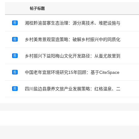
帖子标题
湘桂黔渝苗寨生态治理：源分离技术、堆肥设施与
图
乡村美育景观营造策略：破解乡村振兴中的同质化
图
乡村振兴下益阳梅山文化开发路径：从蚩尤故里到
图
中国老年宜居环境研究15年回顾：基于CiteSpace
图
四川盐边县康养文旅产业发展策略：红格温泉、二
图