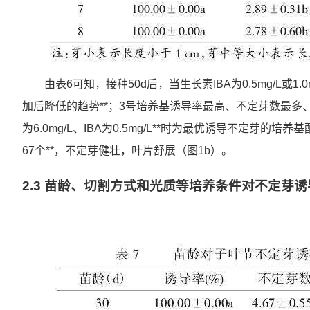
由表6可知，接种50d后，当生长素IBA为0.5mg/L或1
加后降低的趋势**；3号培养基诱导率最高、不定芽数最多、
为6.0mg/L、IBA为0.5mg/L**时为最优诱导不定芽的培养
67个**，不定芽健壮，叶片舒展（图1b）。
2.3 苗龄、切割方式和光质等培养条件对不定芽