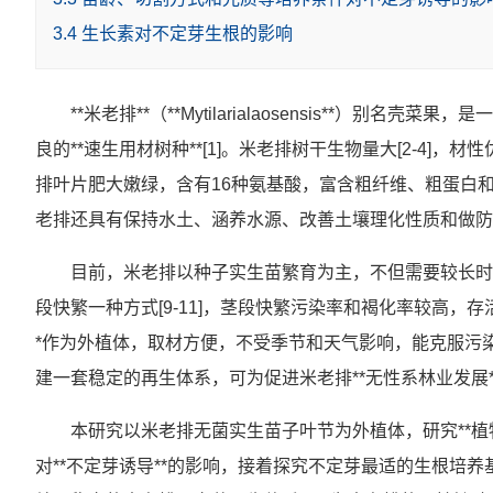
3.4 生长素对不定芽生根的影响
**米老排**（**Mytilarialaosensis**）
良的**速生用材树种**[1]。米老排树干生物量大[2-4]，
排叶片肥大嫩绿，含有16种氨基酸，富含粗纤维、粗蛋白和
老排还具有保持水土、涵养水源、改善土壤理化性质和做防火
目前，米老排以种子实生苗繁育为主，不但需要较长时
段快繁一种方式[9-11]，茎段快繁污染率和褐化率较高，
*作为外植体，取材方便，不受季节和天气影响，能克服污染
建一套稳定的再生体系，可为促进米老排**无性系林业发展
本研究以米老排无菌实生苗子叶节为外植体，研究**植物生长
对**不定芽诱导**的影响，接着探究不定芽最适的生根培