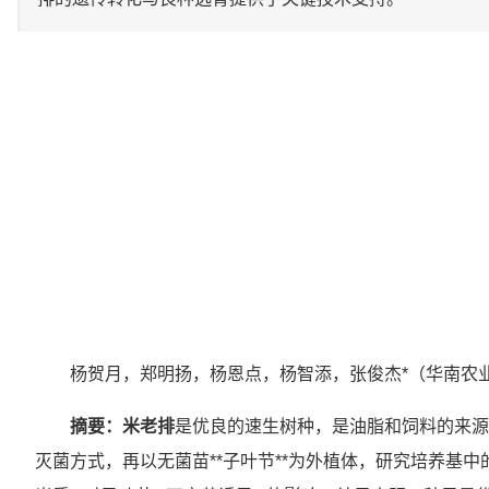
杨贺月，郑明扬，杨恩点，杨智添，张俊杰*（华南农业
摘要：米老排
是优良的速生树种，是油脂和饲料的来源
灭菌方式，再以无菌苗**子叶节**为外植体，研究培养基中的