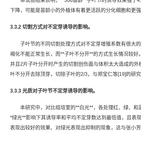
本试验结果表明，**30d苗龄**子叶节的诱导效果强于
下降，可能是苗龄小的外植体有着更活跃的分化细胞和更强的再
3.3.2 切割方式对不定芽诱导的影响。
子叶节的不同切割处理方式对不定芽增殖系数有很大的
褐化不能正常生长，而**子叶不分开**的方式生长情况较好
并且2片子叶分开时产生的切割创伤面与体积太大造成的外植
叶不分开去除顶芽，切除子叶的2/3，与郑宝仁等[19]的研
3.3.3 光质对子叶节不定芽诱导的影响。
本研究中，对比组培室的**白光**，各处理红、绿、和
*绿光**影响下其诱导率和平均不定芽数达到最低值，且表现
表现出较好的效果、对绿光表现出抑制的现象，这与张小芳[24