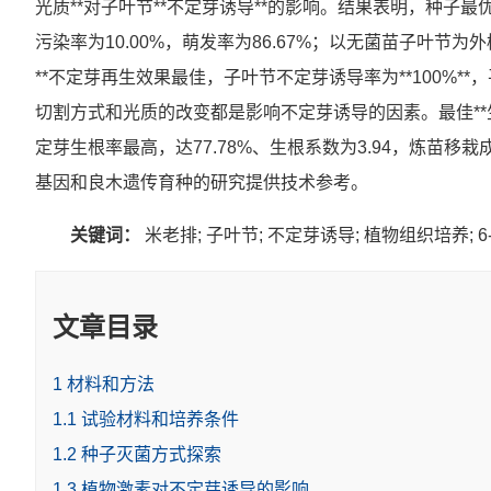
光质**对子叶节**不定芽诱导**的影响。结果表明，种子最优消毒
污染率为10.00%，萌发率为86.67%；以无菌苗子叶节为外植体，
**不定芽再生效果最佳，子叶节不定芽诱导率为**100%*
切割方式和光质的改变都是影响不定芽诱导的因素。最佳**生根方式
定芽生根率最高，达77.78%、生根系数为3.94，炼苗移栽
基因和良木遗传育种的研究提供技术参考。
关键词：
米老排; 子叶节; 不定芽诱导; 植物组织培养; 6-B
文章目录
1 材料和方法
1.1 试验材料和培养条件
1.2 种子灭菌方式探索
1.3 植物激素对不定芽诱导的影响