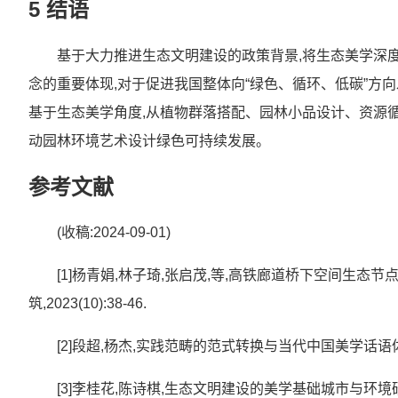
5 结语
基于大力推进生态文明建设的政策背景,将生态美学深度
念的重要体现,对于促进我国整体向“绿色、循环、低碳”方
基于生态美学角度,从植物群落搭配、园林小品设计、资源
动园林环境艺术设计绿色可持续发展。
参考文献
(收稿:2024-09-01)
[1]杨青娟,林子琦,张启茂,等,高铁廊道桥下空间生
筑,2023(10):38-46.
[2]段超,杨杰,实践范畴的范式转换与当代中国美学话语体系构建
[3]李桂花,陈诗棋,生态文明建设的美学基础城市与环境研究,20