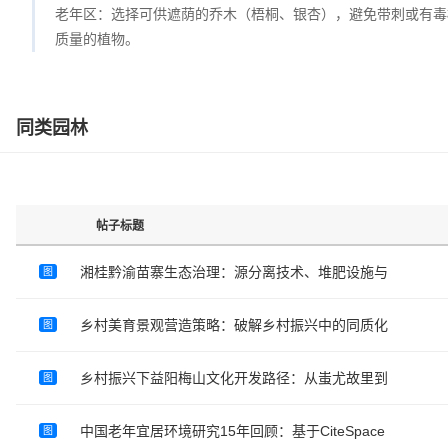
老年区：选择可供遮荫的乔木（梧桐、银杏），避免带刺或有毒
质量的植物。
同类园林
帖子标题
湘桂黔渝苗寨生态治理：源分离技术、堆肥设施与
图
乡村美育景观营造策略：破解乡村振兴中的同质化
图
乡村振兴下益阳梅山文化开发路径：从蚩尤故里到
图
中国老年宜居环境研究15年回顾：基于CiteSpace
图