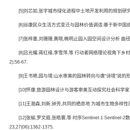
[5]刘芯如,张宇城市绿化进程中土地开发利用的规划研究植物学报,
[6]谷康民众生活方式变迁与园林价值调适:基于新中国成立以来
[7]张梓墨,刘珊珊,黄晓,晚明止园入园空间设计分析 曲径通幽
[8]吕光耀,蒋红缘,李雪萍,等 行动者网络理论视角下乡
2):58-67.
[9]王书艳,园与境:山水审美的园林转向与唐“诗境”说的形成团浙江
[10]怀康.旅游园林设计与游客审美互动探究社会科学家,2021(
[11]王渤森,刘新,钟芳,共同的栖息地 为城市生物多样性而设计装
[12]张瑜,罗文庭,张皓寰,等 时序Sentinel-1 Sen
23,27(06):1362-1375.